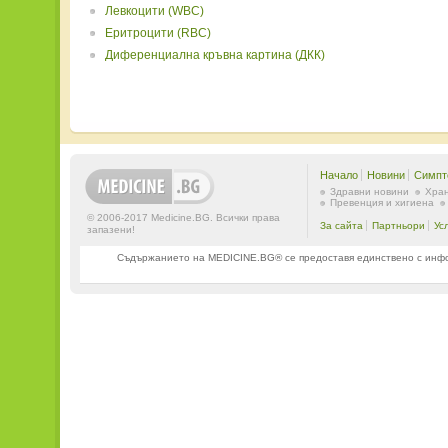
Левкоцити (WBC)
Еритроцити (RBC)
Диференциална кръвна картина (ДКК)
Начало
Новини
Симпт
Здравни новини
Хран
Превенция и хигиена
© 2006-2017 Medicine.BG. Всички права
За сайта
Партньори
Ус
запазени!
Съдържанието на MEDICINE.BG® се предоставя единствено с информ