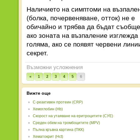
Наличието на симптоми на възпале
(болка, почервеняване, отток) не е
обичайно и трябва да бъдат съобще
ако зоната на възпаление изглежда 
голяма, ако се появят червени лини
секрет.
Възможни усложнения
«
1
2
3
4
5
6
Вижте още
C-реактивен протеин (CRP)
Хемоглобин (Hb)
Скорост на утаяване на еритроцитите (СУЕ)
Среден обем на тромбоцитите (MPV)
Пълна кръвна картина (ПКК)
Хематокрит (Hct)