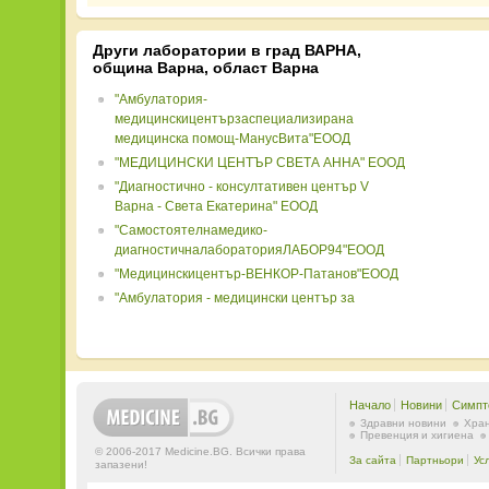
Други лаборатории в град ВАРНА,
община Варна, област Варна
"Амбулатория-
медицинскицентързаспециализирана
медицинска помощ-МанусВита"ЕООД
"МЕДИЦИНСКИ ЦЕНТЪР СВЕТА АННА" ЕООД
"Диагностично - консултативен център V
Варна - Света Екатерина" ЕООД
"Самостоятелнамедико-
диагностичналабораторияЛАБОР94"ЕООД
"Медицинскицентър-ВЕНКОР-Патанов"ЕООД
"Амбулатория - медицински център за
специализирана медицинска помощ -
Медицински център Варна" EООД
"ДКЦ 4 - Варна" ЕООД
"Самостоятелнамедико-
диагностичналабораторияцентързаобразнадиагностика"
Начало
Новини
Симпт
Здравни новини
Хран
"МДЛ Русев" ЕООД
Превенция и хигиена
© 2006-2017 Medicine.BG. Всички права
"Амбулатория-Медицински център за
За сайта
Партньори
Ус
запазени!
специализирана медицинска помощ Дария"