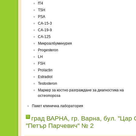
fT4
TSH
PSA
CA-15-3
СА-19-9
СА-125
Микроалбуминурия
Progesteron
LH
FSH
Prolactin
Estradiol
Testosteron
Маркер за костно разграждане за диагностика на
остеопороза
Пакет клинична лаборатория
град ВАРНА, гр. Варна, бул. "Цар
1
"Петър Парчевич" № 2