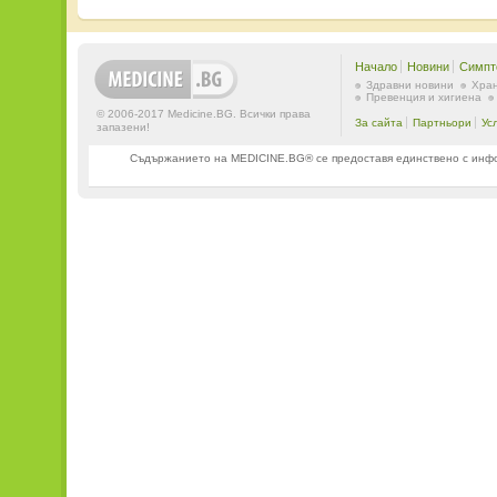
Начало
Новини
Симпт
Здравни новини
Хран
Превенция и хигиена
© 2006-2017 Medicine.BG. Всички права
За сайта
Партньори
Ус
запазени!
Съдържанието на MEDICINE.BG® се предоставя единствено с информ