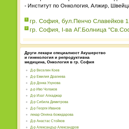
- Институт по Онкология, Алжир, Швейцар
гр. София, бул.Пенчо Славейков 1
1
гр. София, I-ва АГ.Болница "Св.С
2
Други лекари специалност Акушерство
и гинекология и репродуктивна
медицина, Онкология в гр. София
Д-р Веселин Коев
Д-р Емилия Драгиева
Д-р Донка Узунова
д-р Иво Чолаков
Д-р Изат Алхаджар
Д-р Сибила Димитрова
Д-р Георги Иванов
лекар Огняна божидарова
Д-р Анастас Стойков
Д-р Александър Александров