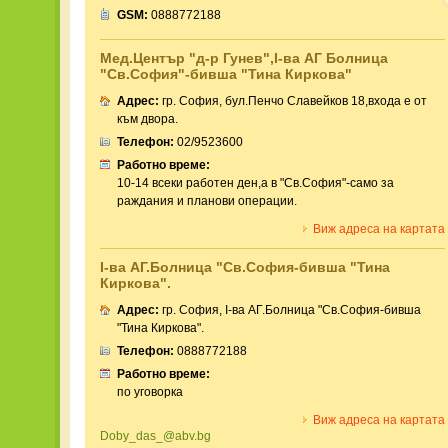
GSM:
0888772188
Мед.Център "д-р Гунев",I-ва АГ Болница
"Св.София"-бивша "Тина Киркова"
Адрес:
гр. София, бул.Пенчо Славейков 18,входа е от
към двора.
Телефон:
02/9523600
Работно време:
10-14 всеки работен ден,а в "Св.София"-само за
раждания и планови операции.
Виж адреса на картата
I-ва АГ.Болница "Св.София-бивша "Тина
Киркова".
Адрес:
гр. София, I-ва АГ.Болница "Св.София-бивша
"Тина Киркова".
Телефон:
0888772188
Работно време:
по уговорка
Виж адреса на картата
Doby_das_@abv.bg