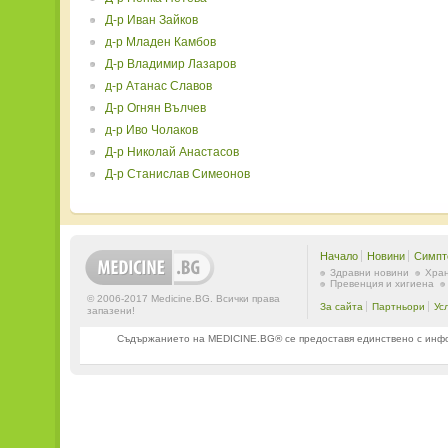
Д-р Иван Зайков
д-р Младен Камбов
Д-р Владимир Лазаров
д-р Атанас Славов
Д-р Огнян Вълчев
д-р Иво Чолаков
Д-р Николай Анастасов
Д-р Станислав Симеонов
Начало
Новини
Симпт
Здравни новини
Хран
Превенция и хигиена
© 2006-2017 Medicine.BG. Всички права
За сайта
Партньори
Ус
запазени!
Съдържанието на MEDICINE.BG® се предоставя единствено с информ