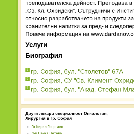
преподавателска дейност. Преподава в
„Св. Кл. Охридски”. Сътрудничи с Инст
относно разработването на продукти за
хранителни напитки за пред- и следопе
Повече информация на www.dardanov.
Услуги
Биография
гр. София, бул. "Столетов" 67А
1
гр. София, СУ "Св. Климент Охрид
2
гр. София, бул. "Акад. Стефан Мл
3
Други лекари специалност Онкология,
Хирургия в гр. София
Dr Кирил Георгиев
Д-р Пенка Петева