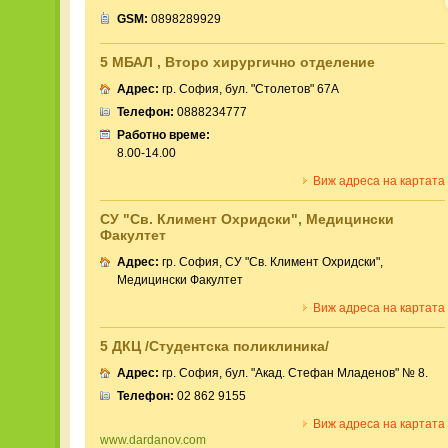
GSM:
0898289929
5 МБАЛ , Второ хирургично отделение
Адрес:
гр. София, бул. "Столетов" 67А
Телефон:
0888234777
Работно време:
8.00-14.00
Виж адреса на картата
СУ "Св. Климент Охридски", Медицински
Факултет
Адрес:
гр. София, СУ "Св. Климент Охридски",
Медицински Факултет
Виж адреса на картата
5 ДКЦ /Студентска поликлиника/
Адрес:
гр. София, бул. "Акад. Стефан Младенов" № 8.
Телефон:
02 862 9155
Виж адреса на картата
www.dardanov.com