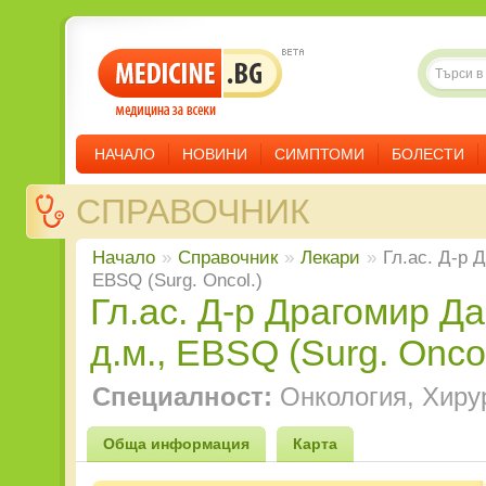
НАЧАЛО
НОВИНИ
СИМПТОМИ
БОЛЕСТИ
СПРАВОЧНИК
Начало
»
Справочник
»
Лекари
»
Гл.ас. Д-р 
EBSQ (Surg. Oncol.)
Гл.ас. Д-р Драгомир Дарданов,
д.м., EBSQ (Surg. Oncol
Специалност:
Онкология, Хиру
Обща информация
Карта