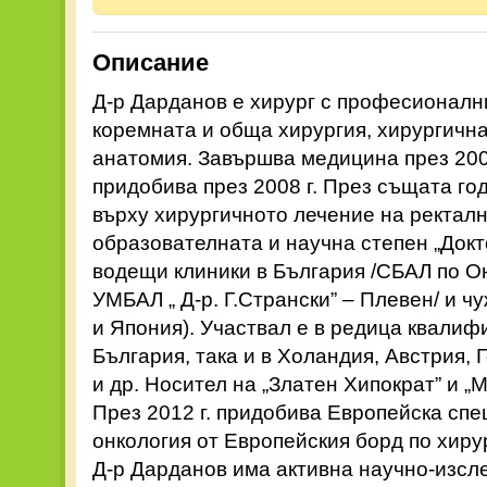
Описание
Д-р Дарданов е хирург с професионалн
коремната и обща хирургия, хирургична
анатомия. Завършва медицина през 2002
придобива през 2008 г. През същата г
върху хирургичното лечение на ректал
образователната и научна степен „Докт
водещи клиники в България /СБАЛ по О
УМБАЛ „ Д-р. Г.Странски” – Плевен/ и 
и Япония). Участвал е в редица квалифи
България, така и в Холандия, Австрия, 
и др. Носител на „Златен Хипократ” и 
През 2012 г. придобива Европейска сп
онкология от Европейския борд по хиру
Д-р Дарданов има активна научно-изсл