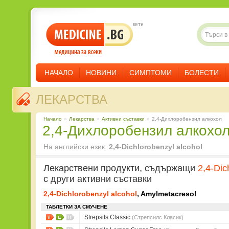
НАЧАЛО
НОВИНИ
СИМПТОМИ
БОЛЕСТИ
ЛЕКАРСТВА
Начало
»
Лекарства
»
Aктивни съставки
»
2,4-Дихлоробензил алкохол
2,4-Дихлоробензил алкохо
На английски език:
2,4-Dichlorobenzyl alcohol
Лекарствени продукти, съдържащи
2,4-Dic
с други активни съставки
2,4-Dichlorobenzyl alcohol
, Amylmetacresol
ТАБЛЕТКИ ЗА СМУЧЕНЕ
Strepsils Classic
(Стрепсилс Класик)