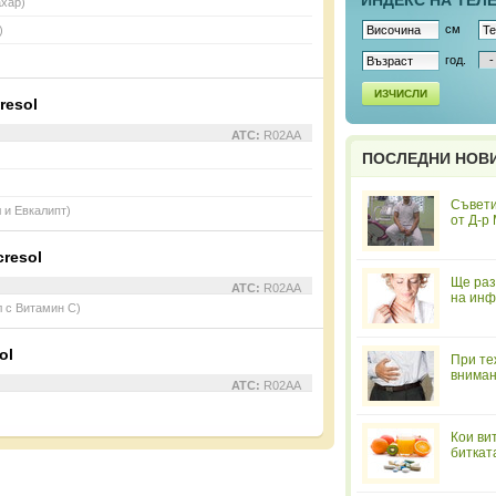
ИНДЕКС НА ТЕЛ
ахар)
см
)
год.
ИЗЧИСЛИ
resol
ATC:
R02AA
ПОСЛЕДНИ НОВ
Съвети
 и Евкалипт)
от Д-р
cresol
Ще раз
ATC:
R02AA
на инф
 с Витамин C)
ol
При те
вниман
ATC:
R02AA
Кои ви
биткат