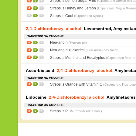
Strepsils Lemon Sugar Free
(Стрепсилс Лимон без з
Strepsils Honey and Lemon
(Стрепсилс Мед и Лимон
Strepsils Cool
(Стрепсилс Фреш)
2,4-Dichlorobenzyl alcohol
, Levomenthol, Amylmetac
ТАБЛЕТКИ ЗА СМУЧЕНЕ
Neo-angin
(Нео-ангин)
Neo-angin zuckerfrei
(Нео-ангин без захар)
Strepsils Menthol and Eucalyptus
(Стрепсилс Ментол
Ascorbic acid,
2,4-Dichlorobenzyl alcohol
, Amylmeta
ТАБЛЕТКИ ЗА СМУЧЕНЕ
Strepsils Orange with Vitamin C
(Стрепсилс Портокал
Lidocaine,
2,4-Dichlorobenzyl alcohol
, Amylmetacres
ТАБЛЕТКИ ЗА СМУЧЕНЕ
Strepsils Plus
(Стрепсилс Плюс)