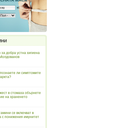
ЕСНAТА МАСА
кг.
ИНИ
 за добра устна хигиена
 Молдованов
познаете ли симптомите
аркта?
жест в стомаха обърнете
ие на храненето
тамини се включват в
а с понижения имунитет