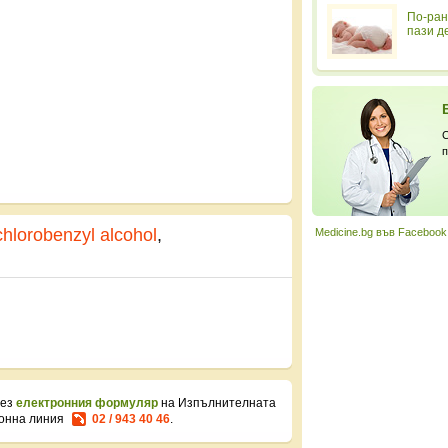
По-ран
пази д
С
п
chlorobenzyl alcohol
,
Medicine.bg във Facebook
рез
електронния формуляр
на Изпълнителната
фонна линия
02 / 943 40 46
.