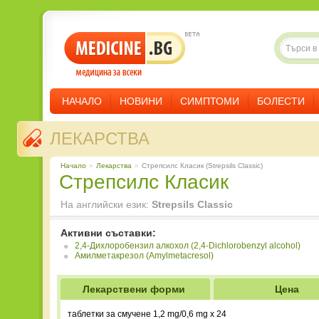
НАЧАЛО
НОВИНИ
СИМПТОМИ
БОЛЕСТИ
ЛЕКАРСТВА
Начало
»
Лекарства
»
Стрепсилс Класик (Strepsils Classic)
Стрепсилс Класик
На английски език:
Strepsils Classic
Активни съставки:
2,4-Дихлоробензил алкохол (2,4-Dichlorobenzyl alcohol)
Амилметакрезол (Amylmetacresol)
Лекарствени форми
Цена
таблетки за смучене 1,2 mg/0,6 mg x 24