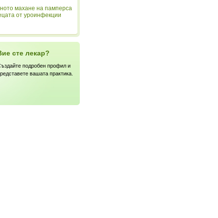
ното махане на памперса
ецата от уроинфекции
Вие сте лекар?
ъздайте подробен профил и
редставете вашата практика.