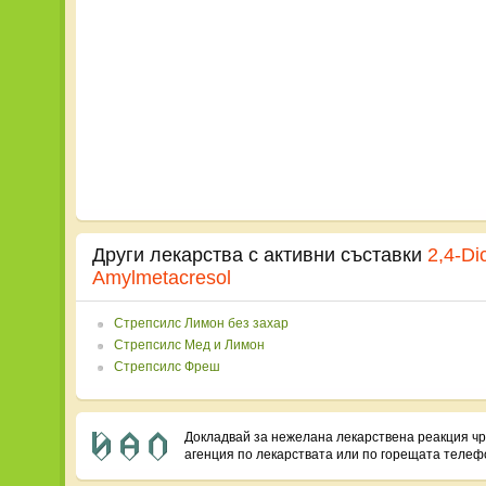
Други лекарства с активни съставки
2,4-Di
Amylmetacresol
Стрепсилс Лимон без захар
Стрепсилс Мед и Лимон
Стрепсилс Фреш
Докладвай за нежелана лекарствена реакция ч
агенция по лекарствата или по горещата теле