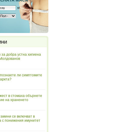
ЕСНAТА МАСА
кг.
ИНИ
 за добра устна хигиена
 Молдованов
познаете ли симптомите
аркта?
жест в стомаха обърнете
ие на храненето
тамини се включват в
а с понижения имунитет