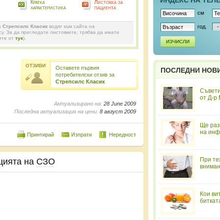
ИНДЕКС НА ТЕЛ
Кратка
Листовка за
характеристика
пациента
см
а
Стрепсилс Класик
водят към сайта на
год.
y. За да прегледате листовките, трябва да имате
ите от
тук
).
ИЗЧИСЛИ
ОТЗИВИ
Оставете първия
ПОСЛЕДНИ НОВ
потребителски отзив за
Стрепсилс Класик
Съвети
от Д-р
Актуализирано на:
28 June 2009
Последна актуализация на цени:
8 август 2009
Ще раз
на инф
Принтирай
Изпрати
Нередност
При те
цията на
СЗО
вниман
Кои ви
биткат