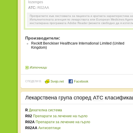
lozenges
ATC:
R02AA
Препратките към листовката за пациента и кратката характеристика н
Изпълнителната агенция по лекарствата или European Medicines Agenc
инсталирана програмата Adobe Reader (можете свободно да я изтегл
Производители:
Reckitt Benckiser Healthcare International Limited (United
Kingdom)
Източници
Svejo.net
Facebook
СПОДЕЛИ В:
Лекарствена група според
ATC
класифика
R
Дихателна система
R02
Препарати за лечение на гърло
R02A
Препарати за лечение на гърло
R02AA
Антисептици