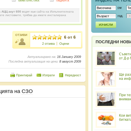
ИНДЕКС НА ТЕЛ
характеристика
пациента
см
а
АЦЦ акут 600
водят към сайта на Изпълнителната
дате листовките, трябва да имате инсталирана
год.
ИЗЧИСЛИ
ОТЗИВИ
6 от 6
ПОСЛЕДНИ НОВ
2 отзива
Оцени
Съвети
Актуализирано на:
16 January 2009
от Д-р
Последна актуализация на цени:
8 август 2009
Ще раз
Принтирай
Изпрати
Нередност
на инф
цията на
СЗО
При те
вниман
Кои ви
биткат