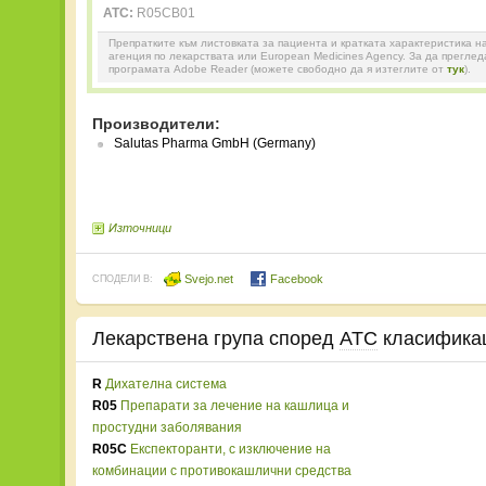
ATC:
R05CB01
Препратките към листовката за пациента и кратката характеристика н
агенция по лекарствата или European Medicines Agency. За да прегле
програмата Adobe Reader (можете свободно да я изтеглите от
тук
).
Производители:
Salutas Pharma GmbH (Germany)
Източници
Svejo.net
Facebook
СПОДЕЛИ В:
Лекарствена група според
ATC
класифика
R
Дихателна система
R05
Препарати за лечение на кашлица и
простудни заболявания
R05C
Експекторанти, с изключение на
комбинации с противокашлични средства