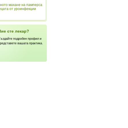
ното махане на памперса
ецата от уроинфекции
Вие сте лекар?
ъздайте подробен профил и
редставете вашата практика.