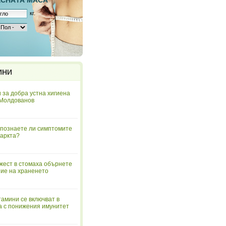
ЕСНAТА МАСА
кг.
ИНИ
 за добра устна хигиена
 Молдованов
познаете ли симптомите
аркта?
жест в стомаха обърнете
ие на храненето
тамини се включват в
а с понижения имунитет