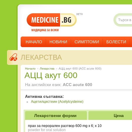
НАЧАЛО
НОВИНИ
СИМПТОМИ
БОЛЕСТИ
ЛЕКАРСТВА
Начало
»
Лекарства
»
АЦЦ акут 600 (ACC acute 600)
АЦЦ акут 600
На английски език:
ACC acute 600
Активна съставка:
Ацетилцистеин (Acetylcysteine)
Лекарствени форми
Цена
прах за перорален разтвор 600 mg x 6; x 10
powder for oral solution