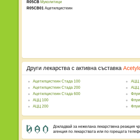
R05CB
Муколитици
R05CB01
Ацетилцистеин
Други лекарства с активна съставка
Acetyl
Ацетилцистеин Стада 100
АЦЦ 
Ацетилцистеин Стада 200
АЦЦ 
Ацетилцистеин Стада 600
Флуи
АЦЦ 100
Флуи
АЦЦ 200
Флуи
Докладвай за нежелана лекарствена реакция ч
агенция по лекарствата или по горещата теле