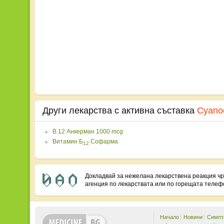
Други лекарства с активна съставка
Cyano
B 12 Анкерман 1000 mcg
Витамин Б
Софарма
12
Докладвай за нежелана лекарствена реакция ч
агенция по лекарствата или по горещата теле
Начало
Новини
Симпт