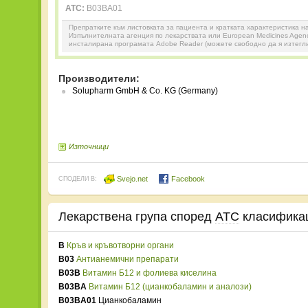
ATC:
B03BA01
Препратките към листовката за пациента и кратката характеристика н
Изпълнителната агенция по лекарствата или European Medicines Agenc
инсталирана програмата Adobe Reader (можете свободно да я изтегл
Производители:
Solupharm GmbH & Co. KG (Germany)
Източници
Svejo.net
Facebook
СПОДЕЛИ В:
Лекарствена група според
ATC
класифика
B
Кръв и кръвотворни органи
B03
Антианемични препарати
B03B
Витамин Б12 и фолиева киселина
B03BA
Витамин Б12 (цианкобаламин и аналози)
B03BA01
Цианкобаламин