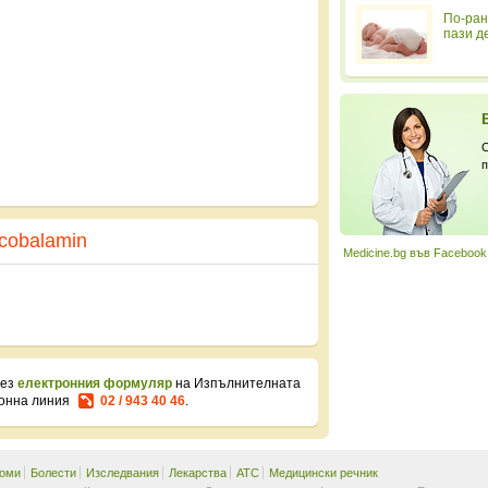
По-ран
пази д
С
п
cobalamin
Medicine.bg във Facebook
рез
електронния формуляр
на Изпълнителната
фонна линия
02 / 943 40 46
.
оми
Болести
Изследвания
Лекарства
ATC
Медицински речник