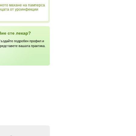
ното махане на памперса
ецата от уроинфекции
Вие сте лекар?
ъздайте подробен профил и
редставете вашата практика.