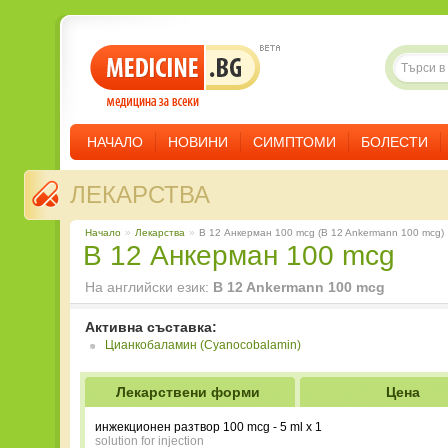
НАЧАЛО
НОВИНИ
СИМПТОМИ
БОЛЕСТИ
ЛЕКАРСТВА
Начало
»
Лекарства
»
B 12 Анкерман 100 mcg (B 12 Ankermann 100 mcg)
B 12 Анкерман 100 mcg
На английски език:
B 12 Ankermann 100 mcg
Активна съставка:
Цианкобаламин (Cyanocobalamin)
Лекарствени форми
Цена
инжекционен разтвор 100 mcg - 5 ml x 1
solution for injection