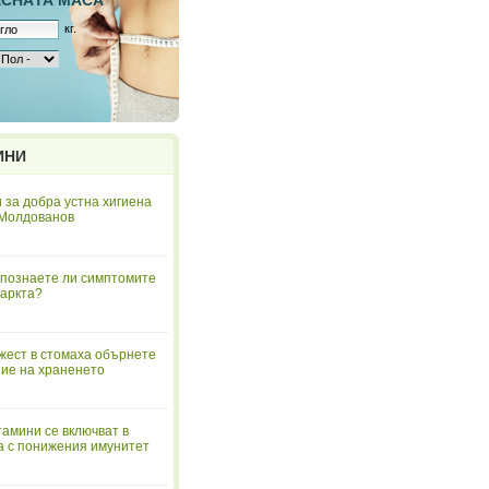
ЕСНAТА МАСА
кг.
ИНИ
 за добра устна хигиена
 Молдованов
познаете ли симптомите
аркта?
жест в стомаха обърнете
ие на храненето
тамини се включват в
а с понижения имунитет