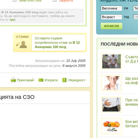
ИНДЕКС НА ТЕЛ
характеристика
пациента
см
а
B 12 Анкерман 100 mcg
водят към сайта на
y. За да прегледате листовките, трябва да имате
год.
ите от
тук
).
ИЗЧИСЛИ
ОТЗИВИ
Оставете първия
потребителски отзив за
B 12
ПОСЛЕДНИ НОВ
Анкерман 100 mcg
Съвети
Актуализирано на:
10 July 2009
от Д-р
Последна актуализация на цени:
8 август 2009
Ще раз
Принтирай
Изпрати
Нередност
на инф
цията на
СЗО
При те
вниман
Кои ви
биткат