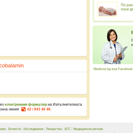
По-ран
пази д
С
п
cobalamin
Medicine.bg във Facebook
рез
електронния формуляр
на Изпълнителната
фонна линия
02 / 943 40 46
.
оми
Болести
Изследвания
Лекарства
ATC
Медицински речник