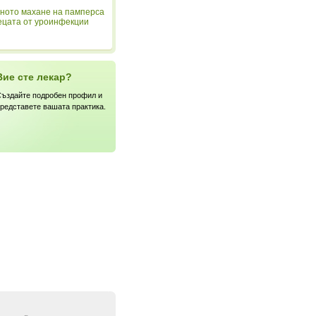
ното махане на памперса
ецата от уроинфекции
Вие сте лекар?
ъздайте подробен профил и
редставете вашата практика.