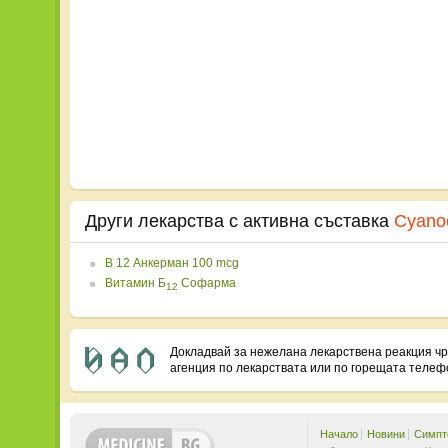
Други лекарства с активна съставка
Cyano
B 12 Анкерман 100 mcg
Витамин Б
Софарма
12
Докладвай за нежелана лекарствена реакция ч
агенция по лекарствата или по горещата теле
Начало
Новини
Симпт