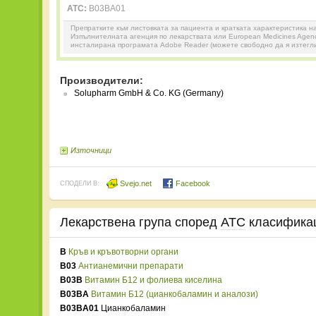
ATC:
B03BA01
Препратките към листовката за пациента и кратката характеристика н
Изпълнителната агенция по лекарствата или European Medicines Agenc
инсталирана програмата Adobe Reader (можете свободно да я изтегл
Производители:
Solupharm GmbH & Co. KG (Germany)
Източници
Svejo.net
Facebook
СПОДЕЛИ В:
Лекарствена група според
ATC
класифика
B
Кръв и кръвотворни органи
B03
Антианемични препарати
B03B
Витамин Б12 и фолиева киселина
B03BA
Витамин Б12 (цианкобаламин и аналози)
B03BA01
Цианкобаламин