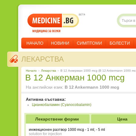
НАЧАЛО
НОВИНИ
СИМПТОМИ
БОЛЕСТИ
ЛЕКАРСТВА
Начало
»
Лекарства
»
B 12 Анкерман 1000 mcg (B 12 Ankermann 1000 mc
B 12 Анкерман 1000 mcg
На английски език:
B 12 Ankermann 1000 mcg
Активна съставка:
Цианкобаламин (Cyanocobalamin)
Лекарствени форми
Цена
инжекционен разтвор 1000 mcg - 1 ml; - 5 ml
solution for injection