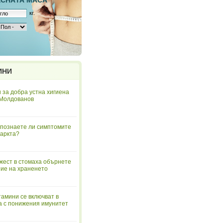
ЕСНAТА МАСА
кг.
ИНИ
 за добра устна хигиена
 Молдованов
познаете ли симптомите
аркта?
жест в стомаха обърнете
ие на храненето
тамини се включват в
а с понижения имунитет