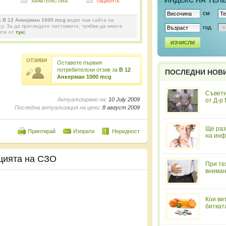
ИНДЕКС НА ТЕЛ
характеристика
пациента
см
а
B 12 Анкерман 1000 mcg
водят към сайта на
y. За да прегледате листовките, трябва да имате
год.
ите от
тук
).
ИЗЧИСЛИ
ОТЗИВИ
Оставете първия
потребителски отзив за
B 12
ПОСЛЕДНИ НОВ
Анкерман 1000 mcg
Съвети
Актуализирано на:
10 July 2009
от Д-р
Последна актуализация на цени:
8 август 2009
Ще раз
Принтирай
Изпрати
Нередност
на инф
цията на
СЗО
При те
вниман
Кои ви
биткат