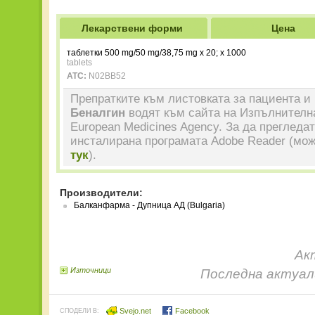
Лекарствени форми
Цена
таблетки 500 mg/50 mg/38,75 mg x 20; x 1000
tablets
ATC:
N02BB52
Препратките към листовката за пациента и 
Беналгин
водят към сайта на Изпълнителна
European Medicines Agency. За да прегледа
инсталирана програмата Adobe Reader (мож
тук
).
Производители:
Балканфарма - Дупница АД (Bulgaria)
Ак
Източници
Последна актуали
Svejo.net
Facebook
СПОДЕЛИ В: