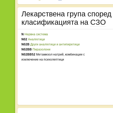
Лекарствена група споре
класификацията на
СЗО
N
Нервна система
N02
Аналгетици
N02B
Други аналгетици и антипиретици
N02BB
Пиразолони
N02BB52
Метамизол натрий, комбинации с
изключение на психолептици