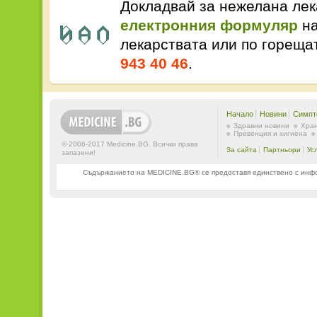
Докладвай за нежелана лек
електронния формуляр
на
лекарствата или по горещ
943 40 46
.
Начало
Новини
Симпт
Здравни новини
Хран
Превенция и хигиена
© 2006-2017 Medicine.BG. Всички права
За сайта
Партньори
Ус
запазени!
Съдържанието на MEDICINE.BG® се предоставя единствено с информ