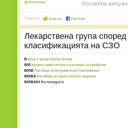
Източници
Последна актуали
Svejo.net
Facebook
СПОДЕЛИ В:
Лекарствена група споре
класификацията на
СЗО
B
Кръв и кръвотворни органи
B05
Кръвни заместители и разтвори за перфузия
B05B
Разтвори за интравенозно приложение
B05BA
Разтвори за парентерално хранене
B05BA03
Въглехидрати