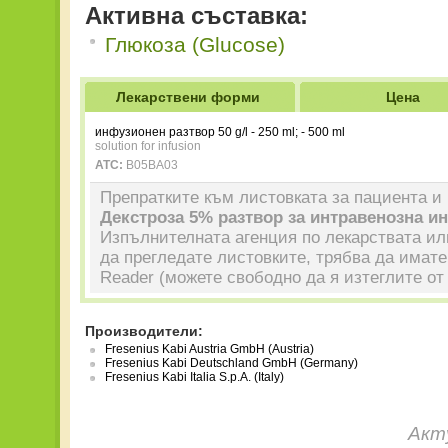
Активна съставка:
Глюкоза (Glucose)
Лекарствени форми
Цена
инфузионен разтвор 50 g/l - 250 ml; - 500 ml
solution for infusion
ATC:
B05BA03
Препратките към листовката за пациента и 
Декстроза 5% разтвор за интравенозна и
Изпълнителната агенция по лекарствата или
да прегледате листовките, трябва да имат
Reader (можете свободно да я изтеглите о
Производители:
Fresenius Kabi Austria GmbH (Austria)
Fresenius Kabi Deutschland GmbH (Germany)
Fresenius Kabi Italia S.p.А. (Italy)
Акт