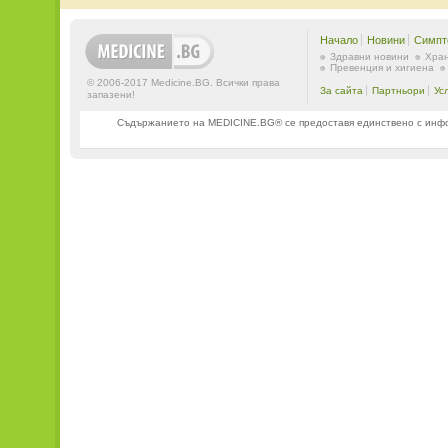
Начало
Новини
Симпт
Здравни новини
Хран
Превенция и хигиена
© 2006-2017 Medicine.BG. Всички права
За сайта
Партньори
Ус
запазени!
Съдържанието на MEDICINE.BG® се предоставя единствено с информ