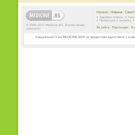
Начало
Новини
Симпт
Здравни новини
Хран
Превенция и хигиена
© 2006-2017 Medicine.BG. Всички права
За сайта
Партньори
Ус
запазени!
Съдържанието на MEDICINE.BG® се предоставя единствено с информ