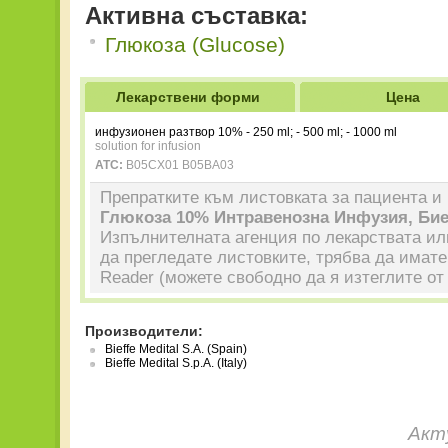
Активна съставка:
Глюкоза (Glucose)
Лекарствени форми
Цена
инфузионен разтвор 10% - 250 ml; - 500 ml; - 1000 ml
solution for infusion
ATC:
B05CX01
B05BA03
Препратките към листовката за пациента и 
Глюкоза 10% Интравенозна Инфузия, Би
Изпълнителната агенция по лекарствата или
да прегледате листовките, трябва да имат
Reader (можете свободно да я изтеглите о
Производители:
Bieffe Medital S.A. (Spain)
Bieffe Medital S.p.A. (Italy)
Акт