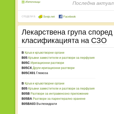
Източници
Последна актуали
Svejo.net
Facebook
СПОДЕЛИ В:
Лекарствена група споре
класификацията на
СЗО
B
Кръв и кръвотворни органи
B05
Кръвни заместители и разтвори за перфузия
B05C
Иригационни разтвори
B05CX
Други иригационни разтвори
B05CX01
Глюкоза
B
Кръв и кръвотворни органи
B05
Кръвни заместители и разтвори за перфузия
B05B
Разтвори за интравенозно приложение
B05BA
Разтвори за парентерално хранене
B05BA03
Въглехидрати