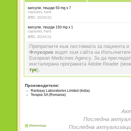
капсули, твърди 50 mg x 7
capsules, hard
ATC:
J02AC01
капсули, твърди 150 mg x 1
capsules, hard
ATC:
J02AC01
Препратките към листовката за пациента и 
Флукорик
водят към сайта на Изпълнителн
European Medicines Agency. За да прегледа
инсталирана програмата Adobe Reader (мож
тук
).
Производители:
Ranbaxy Laboratories Limited (India)
Terapia SA (Romania)
Акт
Последна актуали
Източници
Последна актуализаци