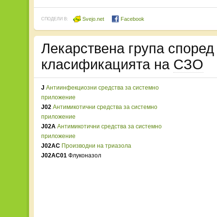
Svejo.net
Facebook
СПОДЕЛИ В:
Лекарствена група споре
класификацията на
СЗО
J
Антиинфекциозни средства за системно
приложение
J02
Антимикотични средства за системно
приложение
J02A
Антимикотични средства за системно
приложение
J02AC
Производни на триазола
J02AC01
Флуконазол