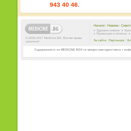
943 40 46
.
Начало
Новини
Симпт
Здравни новини
Хран
Превенция и хигиена
© 2006-2017 Medicine.BG. Всички права
За сайта
Партньори
Ус
запазени!
Съдържанието на MEDICINE.BG® се предоставя единствено с информ