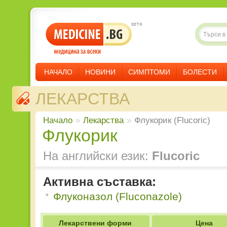
НАЧАЛО
НОВИНИ
СИМПТОМИ
БОЛЕСТИ
ЛЕКАРСТВА
Начало
»
Лекарства
»
Флукорик (Flucoric)
Флукорик
На английски език:
Flucoric
Активна съставка:
Флуконазол (Fluconazole)
Лекарствени форми
Цена