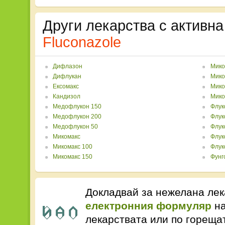
Други лекарства с активна
Fluconazole
Дифлазон
Мико
Дифлукан
Мико
Ексомакс
Мико
Кандизол
Мико
Медофлукон 150
Флук
Медофлукон 200
Флук
Медофлукон 50
Флук
Микомакс
Флук
Микомакс 100
Флук
Микомакс 150
Фунг
Докладвай за нежелана лек
електронния формуляр
на
лекарствата или по горещ