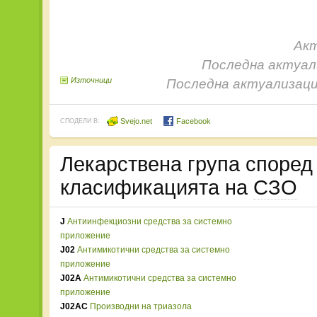
Акт
Последна актуали
Източници
Последна актуализаци
Svejo.net
Facebook
СПОДЕЛИ В:
Лекарствена група споре
класификацията на
СЗО
J
Антиинфекциозни средства за системно
приложение
J02
Антимикотични средства за системно
приложение
J02A
Антимикотични средства за системно
приложение
J02AC
Производни на триазола