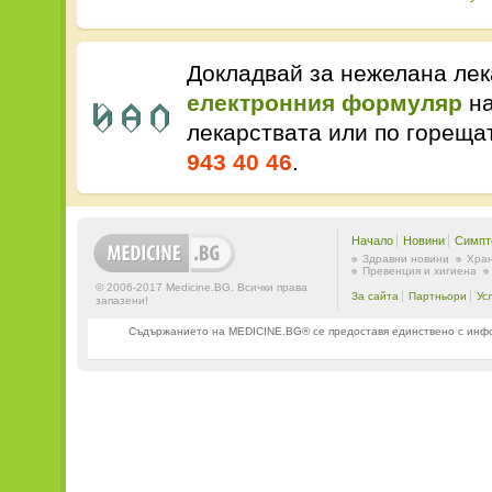
Докладвай за нежелана лек
електронния формуляр
на
лекарствата или по горещ
943 40 46
.
Начало
Новини
Симпт
Здравни новини
Хран
Превенция и хигиена
© 2006-2017 Medicine.BG. Всички права
За сайта
Партньори
Ус
запазени!
Съдържанието на MEDICINE.BG® се предоставя единствено с информ