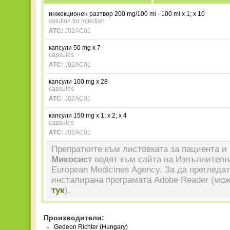
инжекционен разтвор 200 mg/100 ml - 100 ml x 1; x 10
solution for injection
ATC:
J02AC01
капсули 50 mg x 7
capsules
ATC:
J02AC01
капсули 100 mg x 28
capsules
ATC:
J02AC01
капсули 150 mg x 1; x 2; x 4
capsules
ATC:
J02AC01
Препратките към листовката за пациента и 
Микосист
водят към сайта на Изпълнителна
European Medicines Agency. За да прегледа
инсталирана програмата Adobe Reader (мож
тук
).
Производители:
Gedeon Richter (Hungary)