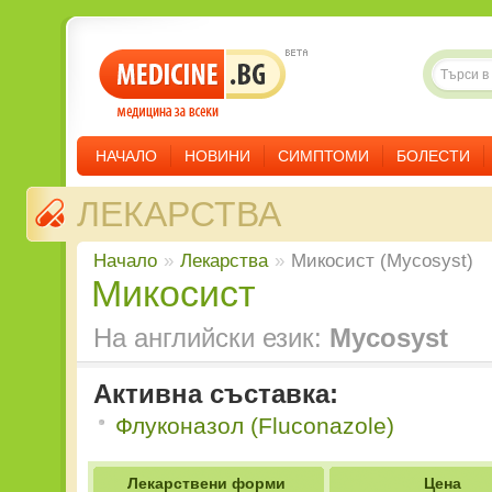
НАЧАЛО
НОВИНИ
СИМПТОМИ
БОЛЕСТИ
ЛЕКАРСТВА
Начало
»
Лекарства
»
Микосист (Mycosyst)
Микосист
На английски език:
Mycosyst
Активна съставка:
Флуконазол (Fluconazole)
Лекарствени форми
Цена