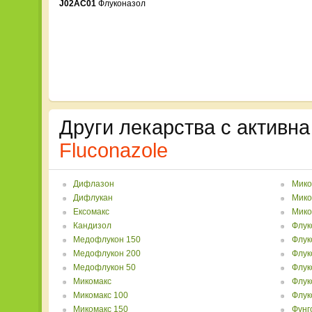
J02AC01
Флуконазол
Други лекарства с активна
Fluconazole
Дифлазон
Мико
Дифлукан
Мико
Ексомакс
Мико
Кандизол
Флук
Медофлукон 150
Флук
Медофлукон 200
Флук
Медофлукон 50
Флук
Микомакс
Флук
Микомакс 100
Флук
Микомакс 150
Фунг