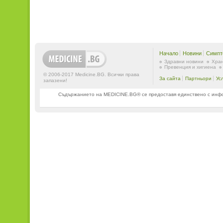
Начало
Новини
Симпт
Здравни новини
Хран
Превенция и хигиена
© 2006-2017 Medicine.BG. Всички права
За сайта
Партньори
Ус
запазени!
Съдържанието на MEDICINE.BG® се предоставя единствено с информ