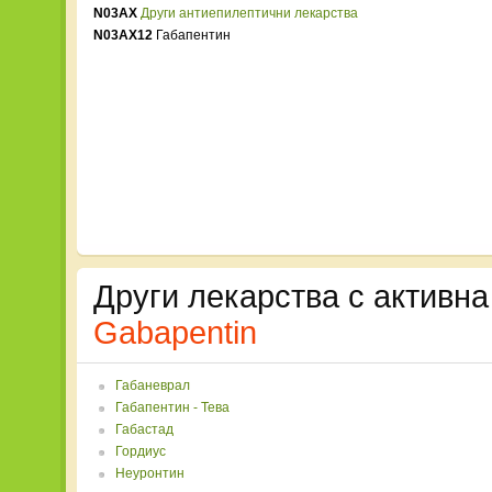
N03AX
Други антиепилептични лекарства
N03AX12
Габапентин
Други лекарства с активна
Gabapentin
Габаневрал
Габапентин - Тева
Габастад
Гордиус
Неуронтин