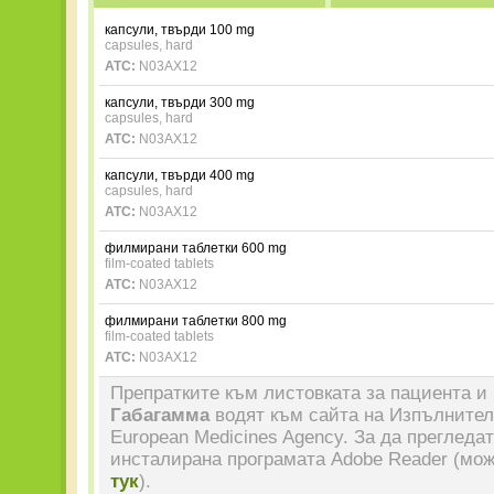
капсули, твърди 100 mg
capsules, hard
ATC:
N03AX12
капсули, твърди 300 mg
capsules, hard
ATC:
N03AX12
капсули, твърди 400 mg
capsules, hard
ATC:
N03AX12
филмирани таблетки 600 mg
film-coated tablets
ATC:
N03AX12
филмирани таблетки 800 mg
film-coated tablets
ATC:
N03AX12
Препратките към листовката за пациента и 
Габагамма
водят към сайта на Изпълнител
European Medicines Agency. За да прегледа
инсталирана програмата Adobe Reader (мож
тук
).