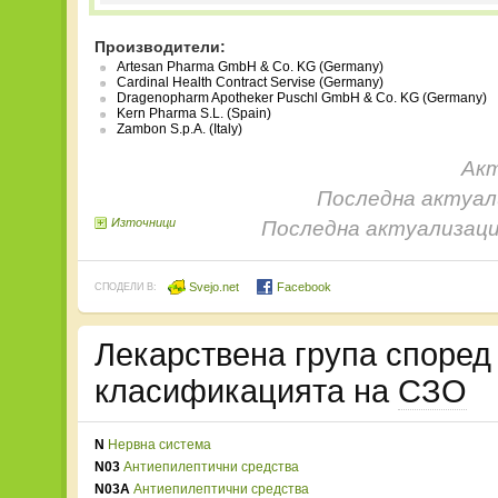
Производители:
Artesan Pharma GmbH & Co. KG (Germany)
Cardinal Health Contract Servise (Germany)
Dragenopharm Apotheker Puschl GmbH & Co. KG (Germany)
Kern Pharma S.L. (Spain)
Zambon S.p.A. (Italy)
Акт
Последна актуали
Източници
Последна актуализаци
Svejo.net
Facebook
СПОДЕЛИ В:
Лекарствена група споре
класификацията на
СЗО
N
Нервна система
N03
Антиепилептични средства
N03A
Антиепилептични средства