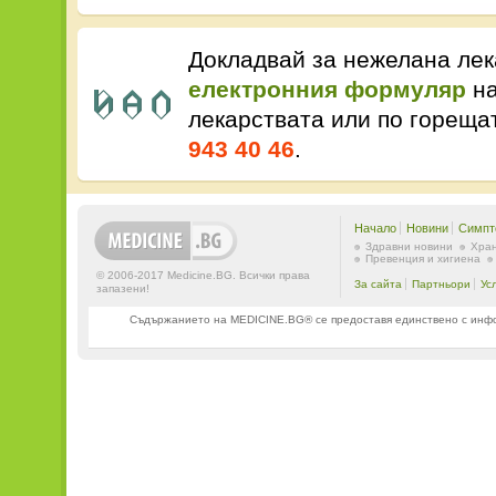
Докладвай за нежелана лек
електронния формуляр
на
лекарствата или по горещ
943 40 46
.
Начало
Новини
Симпт
Здравни новини
Хран
Превенция и хигиена
© 2006-2017 Medicine.BG. Всички права
За сайта
Партньори
Ус
запазени!
Съдържанието на MEDICINE.BG® се предоставя единствено с информ