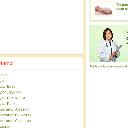
По-ран
пази д
С
п
etamol
Medicine.bg във Facebook
пирин
дол
дол Бебе
дол Джуниър
дол Разтворим
дол Рапид
цетамол Актавис
цетамол Инбиотех
цетамол Софарма
алган