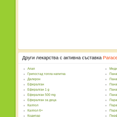
Други лекарства с активна съставка
Parac
Апап
Меди
Грипостад топла напитка
Пана
Далерон
Пана
Ефералган
Пана
Ефералган 1 g
Пана
Ефералган 500 mg
Пана
Ефералган за деца
Пара
Калпол
Пара
Калпол 6+
Пара
Кодипар
Перф