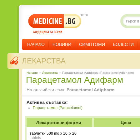
НАЧАЛО
НОВИНИ
СИМПТОМИ
БОЛЕСТИ
ЛЕКАРСТВА
Начало
»
Лекарства
»
Парацетамол Адифарм (Paracetamol Adipharm)
Парацетамол Адифарм
На английски език:
Paracetamol Adipharm
Активна съставка:
Парацетамол (Paracetamol)
Лекарствени форми
Цена
таблетки 500 mg x 10; x 20
tablets