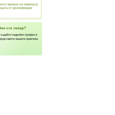
ното махане на памперса
ецата от уроинфекции
Вие сте лекар?
ъздайте подробен профил и
редставете вашата практика.