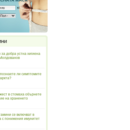
ЕСНAТА МАСА
кг.
ИНИ
 за добра устна хигиена
 Молдованов
познаете ли симптомите
аркта?
жест в стомаха обърнете
ие на храненето
тамини се включват в
а с понижения имунитет