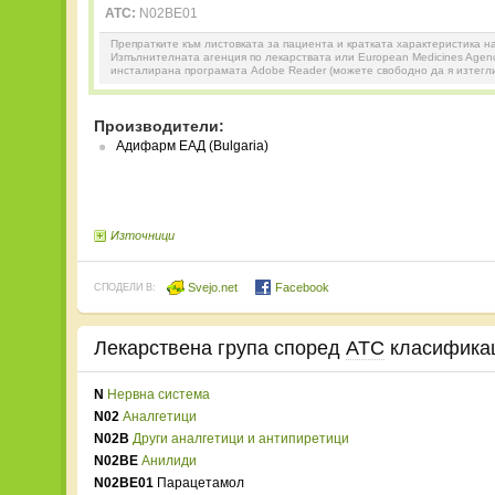
ATC:
N02BE01
Препратките към листовката за пациента и кратката характеристика н
Изпълнителната агенция по лекарствата или European Medicines Agenc
инсталирана програмата Adobe Reader (можете свободно да я изтегл
Производители:
Адифарм ЕАД (Bulgaria)
Източници
Svejo.net
Facebook
СПОДЕЛИ В:
Лекарствена група според
ATC
класифика
N
Нервна система
N02
Аналгетици
N02B
Други аналгетици и антипиретици
N02BE
Анилиди
N02BE01
Парацетамол