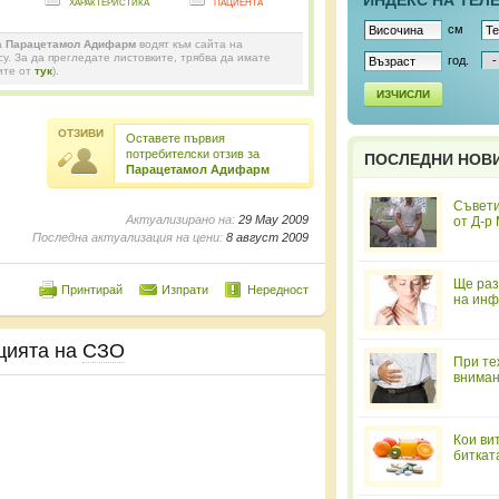
ИНДЕКС НА ТЕЛ
характеристика
пациента
см
а
Парацетамол Адифарм
водят към сайта на
y. За да прегледате листовките, трябва да имате
год.
ите от
тук
).
ИЗЧИСЛИ
ОТЗИВИ
Оставете първия
потребителски отзив за
ПОСЛЕДНИ НОВ
Парацетамол Адифарм
Съвети
Актуализирано на:
29 May 2009
от Д-р
Последна актуализация на цени:
8 август 2009
Ще раз
Принтирай
Изпрати
Нередност
на инф
цията на
СЗО
При те
вниман
Кои ви
биткат