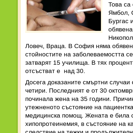
Това са
Ямбол, 
Бургас 
обявена
Никопол
Ловеч, Враца. В София няма обявен
стойностите на заболеваемостта се
затварят 15 училища. В тях процент
отсъстват е над 30.
Досега доказаните смъртни случаи о
четири. Последният е от 30 октомв
починала жена на 35 години. Причи
утежненото състояние на пациентка
медицинска помощ. Жената е била с
хипопротеинемия, в състояние на к
следствие на тежки и продължителн