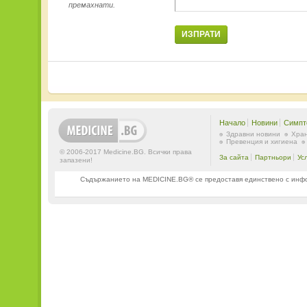
премахнати.
ИЗПРАТИ
Начало
Новини
Симпт
Здравни новини
Хран
Превенция и хигиена
© 2006-2017 Medicine.BG. Всички права
За сайта
Партньори
Ус
запазени!
Съдържанието на MEDICINE.BG® се предоставя единствено с информ