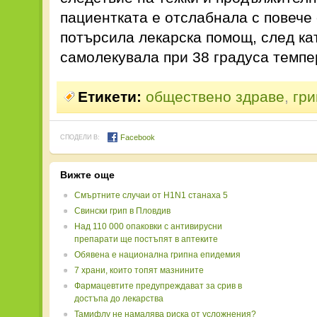
пациентката е отслабнала с повече
потърсила лекарска помощ, след кат
самолекувала при 38 градуса темпе
Етикети:
обществено здраве
,
гри
Facebook
СПОДЕЛИ В:
Вижте още
Смъртните случаи от H1N1 станаха 5
Свински грип в Пловдив
Над 110 000 опаковки с антивирусни
препарати ще постъпят в аптеките
Обявена е национална грипна епидемия
7 храни, които топят мазнините
Фармацевтите предупреждават за срив в
достъпа до лекарства
Тамифлу не намалява риска от усложнения?