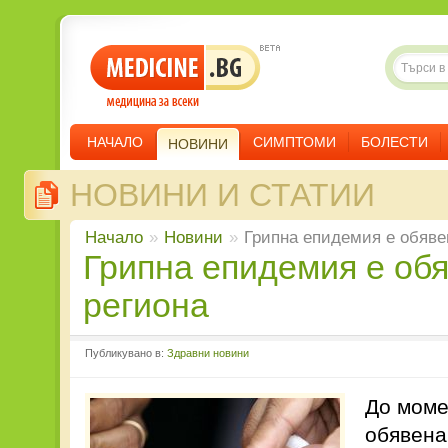
НАЧАЛО
СИМПТОМИ
БОЛЕСТИ
НОВИНИ
НОВИНИ И СТАТИИ
Начало
»
Новини
»
Грипна епидемия е обявен
Грипна епидемия е обявена в 12
региона
Публикувано в:
Здравни новини
До моме
обявена