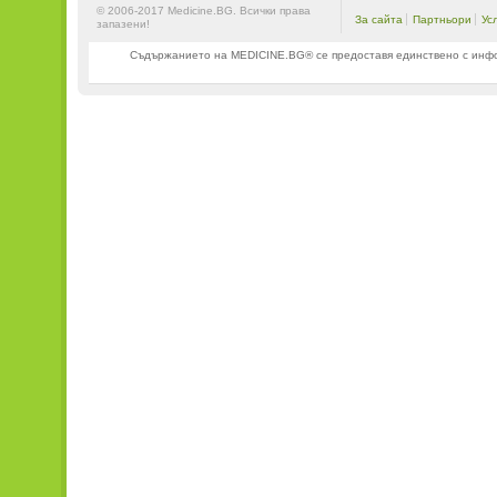
© 2006-2017 Medicine.BG. Всички права
За сайта
Партньори
Ус
запазени!
Съдържанието на MEDICINE.BG® се предоставя единствено с информ