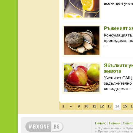
всеки ден учен
Ръженият хл
Консумацията 
преяждаме, по
...
Ябълките у
живота
Учени от САЩ 
задължително д
се съдържат...
1
«
9
10
11
12
13
14
15
1
Начало
Новини
Симпт
Здравни новини
Хран
Превенция и хигиена