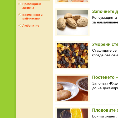
Превенция и
хигиена
Започнете д
Бременност и
Консумацията 
майчинство
за намаляване 
Любопитно
Уморени ст
Стафидите се 
грозде без сем
Постенето –
Започват 40-д
до 24 декември
Плодовите с
Всички знаем, 