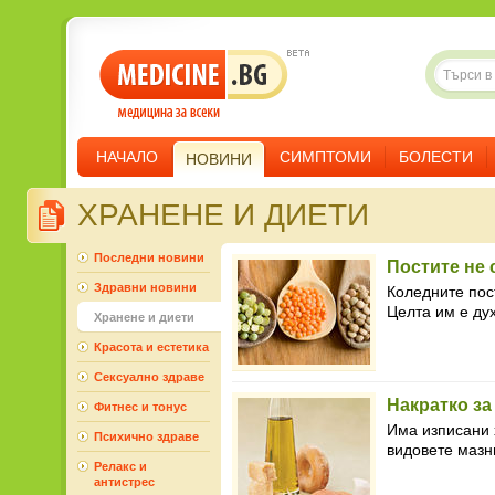
НАЧАЛО
СИМПТОМИ
БОЛЕСТИ
НОВИНИ
ХРАНЕНЕ И ДИЕТИ
Последни новини
Постите не 
Здравни новини
Коледните пос
Целта им е дух
Хранене и диети
Красота и естетика
Сексуално здраве
Накратко за
Фитнес и тонус
Има изписани 
Психично здраве
видовете мазн
Релакс и
антистрес