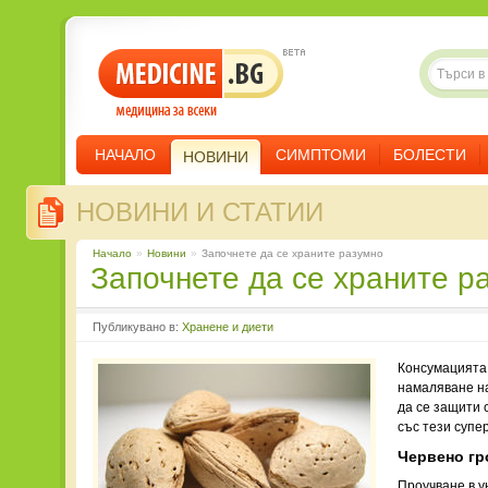
НАЧАЛО
СИМПТОМИ
БОЛЕСТИ
НОВИНИ
НОВИНИ И СТАТИИ
Начало
»
Новини
»
Започнете да се храните разумно
Започнете да се храните р
Публикувано в:
Хранене и диети
Консумацията 
намаляване на
да се защити 
със тези супе
Червено гр
Проучване в у