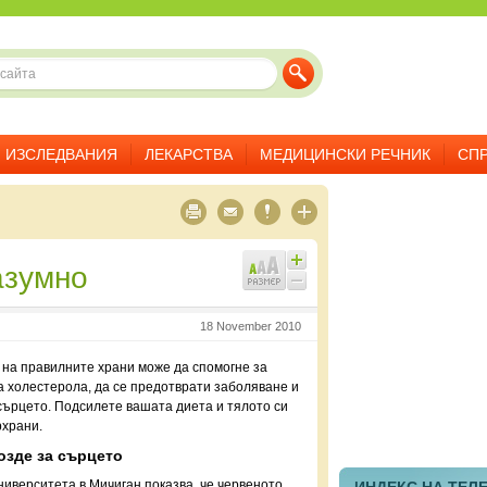
ИЗСЛЕДВАНИЯ
ЛЕКАРСТВА
МЕДИЦИНСКИ РЕЧНИК
СП
азумно
18 November 2010
на правилните храни може да спомогне за
 холестерола, да се предотврати заболяване и
сърцето. Подсилете вашата диета и тялото си
рхрани.
озде за сърцето
ниверситета в Мичиган показва, че червеното