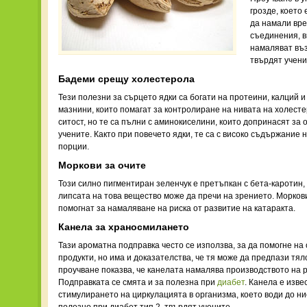
грозде, което
да намали вр
съединения, в
намаляват въз
твърдят учени
Бадеми срещу холестерола
Тези полезни за сърцето ядки са богати на протеини, калций и
мазнини, които помагат за контролиране на нивата на холесте
ситост, но те са пълни с аминокиселини, които допринасят за
учените. Както при повечето ядки, те са с високо съдържание 
порции.
Моркови за очите
Този силно пигментиран зеленчук е претъпкан с бета-каротин,
липсата на това вещество може да пречи на зрението. Моркови
помогнат за намаляване на риска от развитие на катаракта.
Канела за храносмилането
Тази ароматна подправка често се използва, за да помогне на
продукти, но има и доказателства, че тя може да предпази тя
проучване показва, че канелата намалява производството на р
Подправката се смята и за полезна при
диабет
. Канела е изв
стимулирането на циркулацията в организма, което води до ни