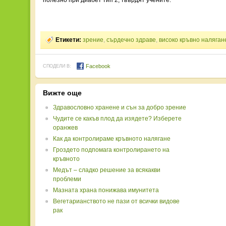
полезно при диабет тип 2, твърдят учените.
Етикети:
зрение
,
сърдечно здраве
,
високо кръвно наляган
Facebook
СПОДЕЛИ В:
Вижте още
Здравословно хранене и сън за добро зрение
Чудите се какъв плод да изядете? Изберете
оранжев
Как да контролираме кръвното налягане
Гроздето подпомага контролирането на
кръвното
Медът – сладко решение за всякакви
проблеми
Мазната храна понижава имунитета
Вегетарианството не пази от всички видове
рак