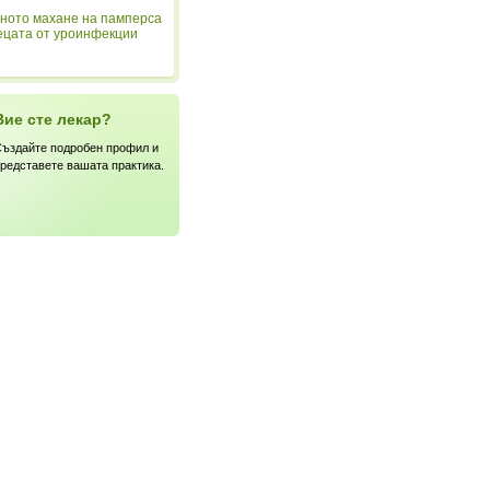
ното махане на памперса
ецата от уроинфекции
Вие сте лекар?
ъздайте подробен профил и
редставете вашата практика.