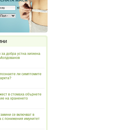
ЕСНAТА МАСА
кг.
ИНИ
 за добра устна хигиена
 Молдованов
познаете ли симптомите
аркта?
жест в стомаха обърнете
ие на храненето
тамини се включват в
а с понижения имунитет