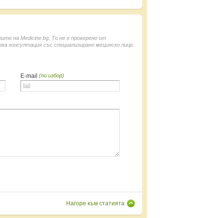
е на Medicine.bg. То не е проверено от
ва консултация със специализирано мецинско лице.
E-mail
(по избор)
Нагоре към статията