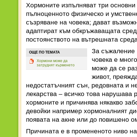
Хормоните изпълняват три основни 
пълноценното физическо и умствено
съзряване на човека; дават възможн
адаптират към обкръжаващата сред
постоянството на вътрешната сред
За съжаление 
ОЩЕ ПО ТЕМАТА
човека е много
Хормони може да
затруднят кърменето
може да се ра
живот, преяжда
недостатъчният сън, редовната и н
лекарства – всичко това нарушава 
хормоните и причинява някакво заб
девойки например хормоналният ди
появата на акне или до повишено о
Причината е в промененото ниво на