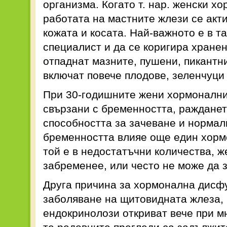
организма. Когато т. нар. женски х
работата на мастните жлези се акт
кожата и косата. Най-важното е в т
специалист и да се коригира хране
отпаднат мазните, пушени, пикантни
включат повече плодове, зеленчуци
При 30-годишните жени хормонални
свързани с бременността, ражданет
способността за зачеване и нормал
бременността влияе още един хормо
той е в недостатъчни количества, ж
забременее, или често не може да 
Друга причина за хормонална дисф
заболяване на щитовидната жлеза, 
ендокринолози откриват вече при мн