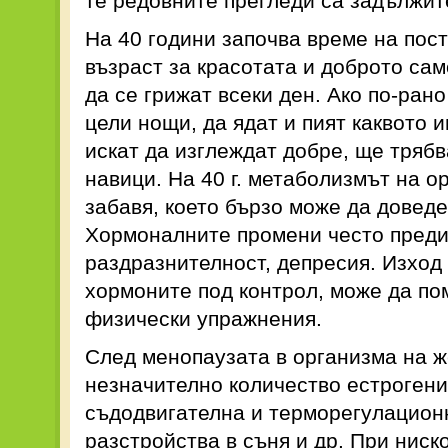
те редовните прегледи са задължит
На 40 години започва време на пост
възраст за красотата и доброто са
да се грижат всеки ден. Ако по-рано
цели нощи, да ядат и пият каквото и
искат да изглеждат добре, ще трябв
навици. На 40 г. метаболизмът на о
забавя, което бързо може да доведе
Хормоналните промени често предиз
раздразнителност, депресия. Изход 
хормоните под контрол, може да по
физически упражнения.
След менопаузата в организма на ж
незначително количество естрогени
съдодвигателна и терморегулацион
разстройства в съня и др. При ниск