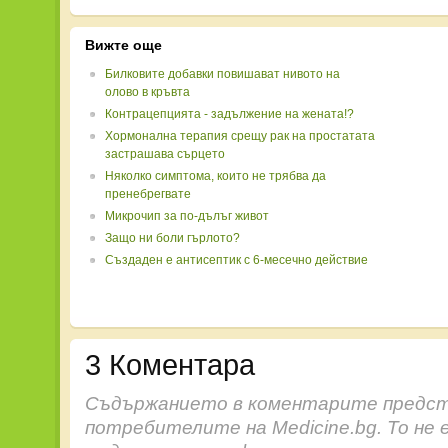
Вижте още
Билковите добавки повишават нивото на
олово в кръвта
Контрацепцията - задължение на жената!?
Хормонална терапия срещу рак на простатата
застрашава сърцето
Няколко симптома, които не трябва да
пренебрегвате
Микрочип за по-дълъг живот
Защо ни боли гърлото?
Създаден е антисептик с 6-месечно действие
3 Коментара
Съдържанието в коментарите предст
потребителите на Medicine.bg. То не 