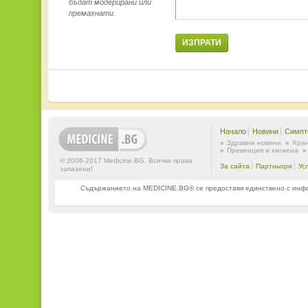
бъдат модерирани или
премахнати.
ИЗПРАТИ
Начало
Новини
Симпт
Здравни новини
Хран
Превенция и хигиена
© 2006-2017 Medicine.BG. Всички права
За сайта
Партньори
Ус
запазени!
Съдържанието на MEDICINE.BG® се предоставя единствено с информ