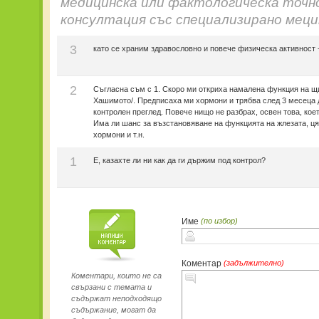
медицинска или фактологическа точн
консултация със специализирано меци
3
като се храним здравословно и повече физическа активност 
2
Съгласна съм с 1. Скоро ми откриха намалена функция на щ
Хашимото/. Предписаха ми хормони и трябва след 3 месеца 
контролен преглед. Повече нищо не разбрах, освен това, коет
Има ли шанс за възстановяване на функцията на жлезата, ця
хормони и т.н.
1
Е, казахте ли ни как да ги държим под контрол?
Име
(по избор)
Коментар
(задължително)
Коментари, които не са
свързани с темата и
съдържат неподходящо
съдържание, могат да