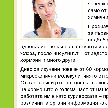
човешко
само от
химични
През 19
за първ
надбъбр
адреналин, по-късно са открити хо
жлеза, после инсулинът – от задст
хормони и много други.
Днес са изучени повече от 60 хорм
микроскопични молекули, чиято отг
От тях зависи ръстът, цветът на кос
на хормоните е голяма част от наше
работата им е като куриерската – п
различните органи информация как 