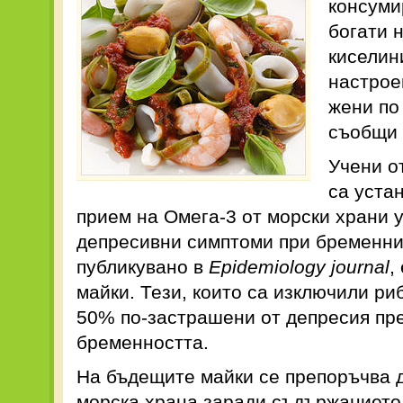
консуми
богати 
киселин
настрое
жени по
съобщи
Учени о
са уста
прием на Омега-3 от морски храни 
депресивни симптоми при бременни
публикувано в
Epidemiology journal
,
майки. Тези, които са изключили ри
50% по-застрашени от депресия пре
бременността.
На бъдещите майки се препоръчва д
морска храна заради съдържанието 