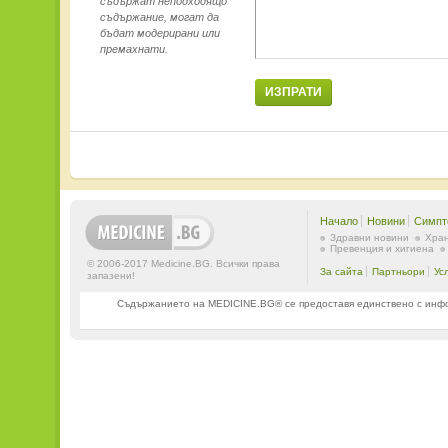
съдържат неподходящо
съдържание, могат да
бъдат модерирани или
премахнати.
ИЗПРАТИ
Начало
Новини
Симпт
Здравни новини
Хран
Превенция и хигиена
© 2006-2017 Medicine.BG. Всички права
За сайта
Партньори
Ус
запазени!
Съдържанието на MEDICINE.BG® се предоставя единствено с информ