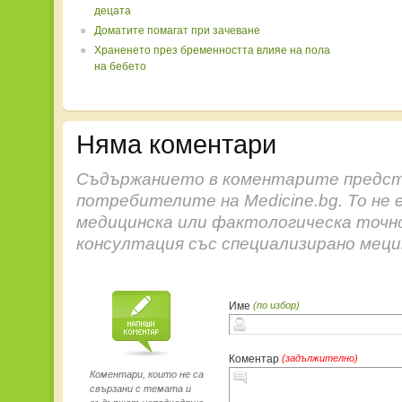
децата
Доматите помагат при зачеване
Храненето през бременността влияе на пола
на бебето
Няма коментари
Съдържанието в коментарите предст
потребителите на Medicine.bg. То не 
медицинска или фактологическа точн
консултация със специализирано меци
Име
(по избор)
Коментар
(задължително)
Коментари, които не са
свързани с темата и