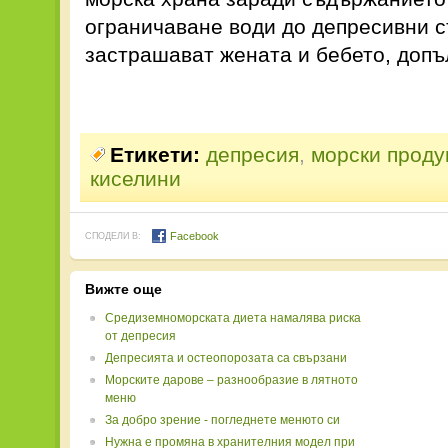
ограничаване води до депресивни с
застрашават жената и бебето, допъ
Етикети:
депресия
,
морски проду
киселини
Facebook
СПОДЕЛИ В:
Вижте още
Средиземноморската диета намалява риска
от депресия
Депресията и остеопорозата са свързани
Морските дарове – разнообразие в лятното
меню
За добро зрение - погледнете менюто си
Нужна е промяна в хранителния модел при