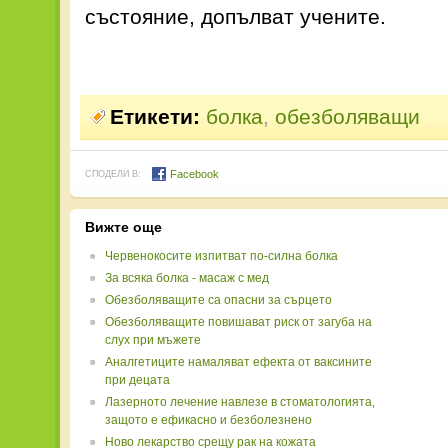
състояние, допълват учените.
Етикети:
болка
,
обезболяващи
Facebook
СПОДЕЛИ В:
Вижте още
Червенокосите изпитват по-силна болка
За всяка болка - масаж с мед
Обезболяващите са опасни за сърцето
Обезболяващите повишават риск от загуба на
слух при мъжете
Аналгетиците намаляват ефекта от ваксините
при децата
Лазерното лечение навлезе в стоматологията,
защото е ефикасно и безболезнено
Ново лекарство срещу рак на кожата