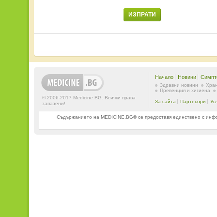
ИЗПРАТИ
Начало
Новини
Симпт
Здравни новини
Хран
Превенция и хигиена
© 2006-2017 Medicine.BG. Всички права
За сайта
Партньори
Ус
запазени!
Съдържанието на MEDICINE.BG® се предоставя единствено с информ