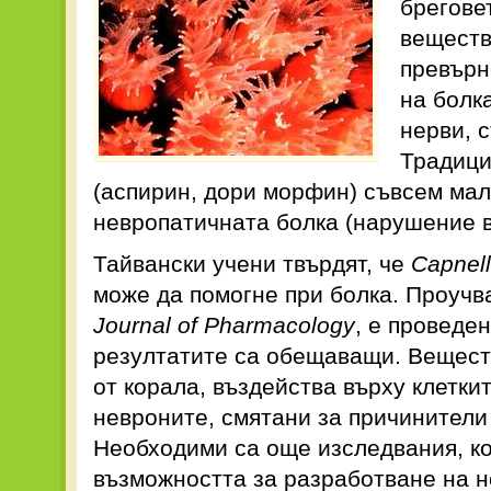
брегове
веществ
превърн
на болк
нерви, 
Традици
(аспирин, дори морфин) съвсем мал
невропатичната болка (нарушение в
Тайвански учени твърдят, че
Capnell
може да помогне при болка. Проучв
Journal of Pharmacology
, е проведен
резултатите са обещаващи. Вещес
от корала, въздейства върху клетки
невроните, смятани за причинители
Необходими са още изследвания, ко
възможността за разработване на н