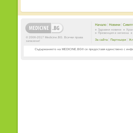
Начало
Новини
Симпт
Здравни новини
Хран
Превенция и хигиена
© 2006-2017 Medicine.BG. Всички права
За сайта
Партньори
Ус
запазени!
Съдържанието на MEDICINE.BG® се предоставя единствено с информ