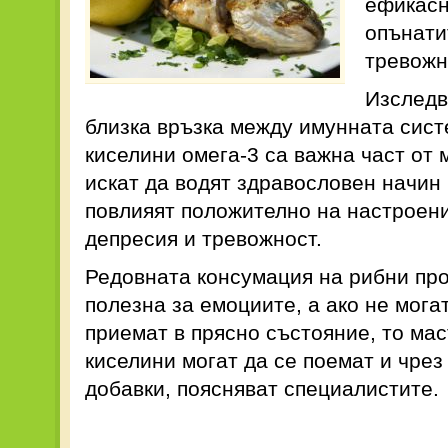
ефикасн
опънати
тревожн
Изследв
близка връзка между имунната сист
киселини омега-3 са важна част от 
искат да водят здравословен начин 
повлияят положително на настроени
депресия и тревожност.
Редовната консумация на рибни про
полезна за емоциите, а ако не могат
приемат в прясно състояние, то ма
киселини могат да се поемат и чрез
добавки, поясняват специалистите.