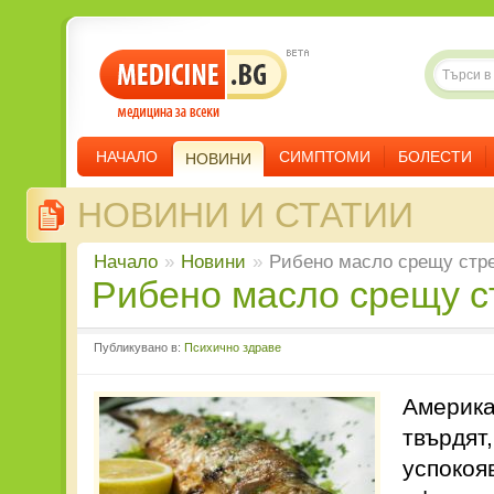
НАЧАЛО
СИМПТОМИ
БОЛЕСТИ
НОВИНИ
НОВИНИ И СТАТИИ
Начало
»
Новини
»
Рибено масло срещу стр
Рибено масло срещу с
Публикувано в:
Психично здраве
Америка
твърдят
успокоя