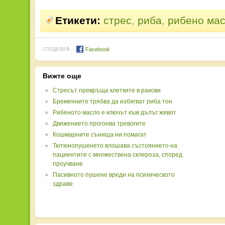
Етикети:
стрес
,
риба
,
рибено ма
Facebook
СПОДЕЛИ В:
Вижте още
Стресът превръща клетките в ракови
Бременните трябва да избягват риба тон
Рибеното масло е ключът към дълъг живот
Движението прогонва тревогите
Кошмарните сънища ни помагат
Тютюнопушенето влошава състоянието на
пациентите с множествена склероза, според
проучване
Пасивното пушене вреди на психическото
здраве