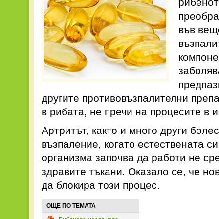
рибенот
преобра
във вещ
възпали
компоне
заболяв
предпаз
другите противовъзпалителни препа
в рибата, не пречи на процесите в 
Артритът, както и много други болес
възпаление, когато естествената с
организма започва да работи не ср
здравите тъкани. Оказало се, че н
да блокира този процес.
ОЩЕ ПО ТЕМАТА