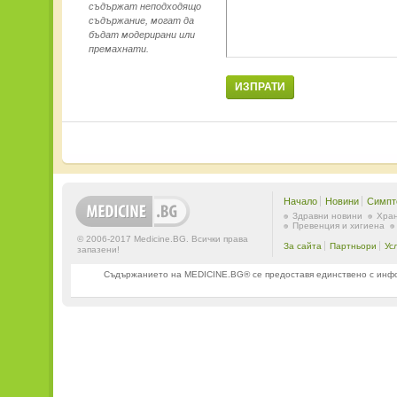
съдържат неподходящо
съдържание, могат да
бъдат модерирани или
премахнати.
ИЗПРАТИ
Начало
Новини
Симпт
Здравни новини
Хран
Превенция и хигиена
© 2006-2017 Medicine.BG. Всички права
За сайта
Партньори
Ус
запазени!
Съдържанието на MEDICINE.BG® се предоставя единствено с информ