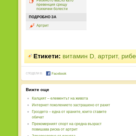
Рибеното масло като
превенция срещу
психични болести
ПОДРОБНО ЗА
Артрит
Етикети:
витамин D
,
артрит
,
рибе
Facebook
СПОДЕЛИ В:
Вижте още
Калцият – елементът на живота
Интернет поколението застрашено от рахит
Гроздето – една от храните, които ставите
обичат
Прекомерният спорт на средна възраст
повишава риска от артрит