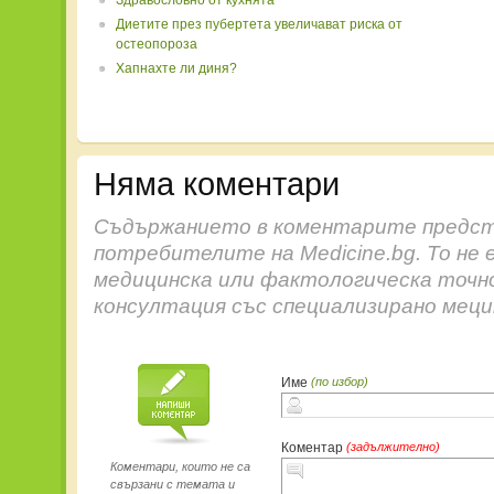
Здравословно от кухнята
Диетите през пубертета увеличават риска от
остеопороза
Хапнахте ли диня?
Няма коментари
Съдържанието в коментарите предст
потребителите на Medicine.bg. То не 
медицинска или фактологическа точн
консултация със специализирано меци
Име
(по избор)
Коментар
(задължително)
Коментари, които не са
свързани с темата и