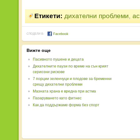
Етикети:
дихателни проблеми
,
ас
Facebook
СПОДЕЛИ В:
Вижте още
Пасивното пушене и децата
Дихателните паузи по време на сън крият
сериозни рискове
7 порции зеленчуци и плодове за бременни
срещу дихателни проблеми
Мазната храна е вредна при астма
Пазаруването като фитнес
Как да поддържаме форма без спорт