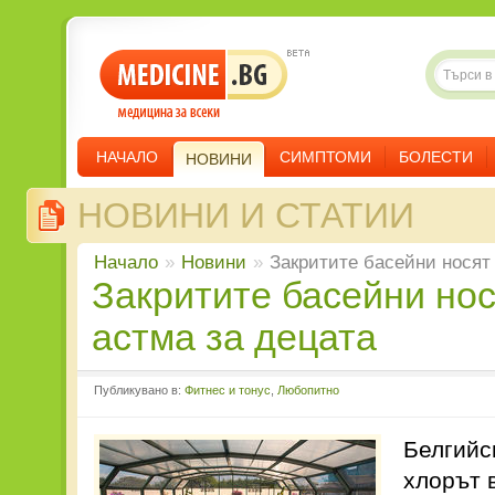
НАЧАЛО
СИМПТОМИ
БОЛЕСТИ
НОВИНИ
НОВИНИ И СТАТИИ
Начало
»
Новини
»
Закритите басейни носят 
Закритите басейни носят риск от
астма за децата
Публикувано в:
Фитнес и тонус
,
Любопитно
Белгийс
хлорът 