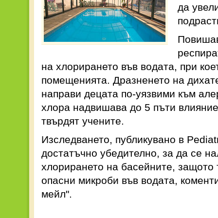
да увел
подраст
Повишав
респира
на хлорирането във водата, при кое
помещенията. Дразненето на дихат
направи децата по-уязвими към але
хлора надвишава до 5 пъти влияние
твърдят учените.
Изследването, публикувано в Pediatr
достатъчно убедително, за да се н
хлорирането на басейните, защото 
опасни микроби във водата, коменти
мейл".