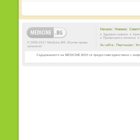
Начало
Новини
Симпт
Здравни новини
Хран
Превенция и хигиена
© 2006-2017 Medicine.BG. Всички права
За сайта
Партньори
Ус
запазени!
Съдържанието на MEDICINE.BG® се предоставя единствено с информ