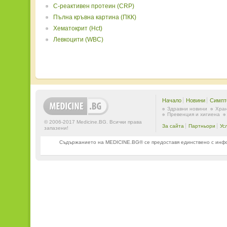
C-реактивен протеин (CRP)
Пълна кръвна картина (ПКК)
Хематокрит (Hct)
Левкоцити (WBC)
Начало
Новини
Симпт
Здравни новини
Хран
Превенция и хигиена
© 2006-2017 Medicine.BG. Всички права
За сайта
Партньори
Ус
запазени!
Съдържанието на MEDICINE.BG® се предоставя единствено с информ