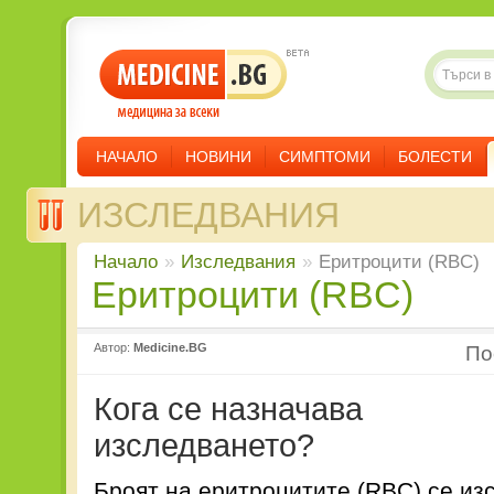
НАЧАЛО
НОВИНИ
СИМПТОМИ
БОЛЕСТИ
ИЗСЛЕДВАНИЯ
Начало
»
Изследвания
»
Еритроцити (RBC)
Еритроцити (RBC)
Автор:
Medicine.BG
П
Кога се назначава
изследването?
Броят на еритроцитите (RBC) се из