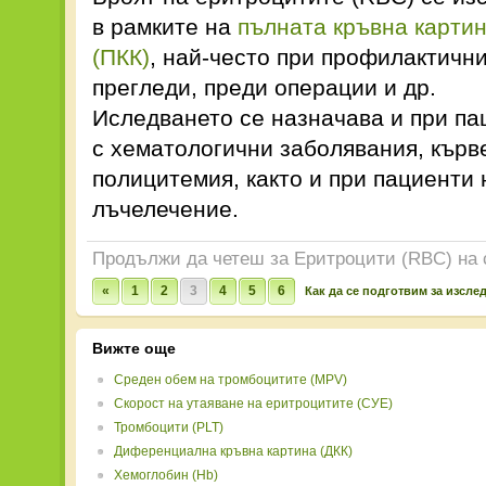
в рамките на
пълната кръвна карти
(ПКК)
, най-често при профилактичн
прегледи, преди операции и др.
Иследването се назначава и при па
с хематологични заболявания, кърв
полицитемия, както и при пациенти
лъчелечение.
Продължи да четеш за Еритроцити (RBC) на 
«
1
2
3
4
5
6
Как да се подготвим за изсле
Вижте още
Среден обем на тромбоцитите (MPV)
Скорост на утаяване на еритроцитите (СУЕ)
Тромбоцити (PLT)
Диференциална кръвна картина (ДКК)
Хемоглобин (Hb)