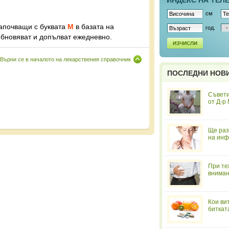
ИНДЕКС НА ТЕЛ
см
започващи с буквата
М
в базата на
год.
обновяват и допълват ежедневно.
ИЗЧИСЛИ
Върни се в началото на лекарствения справочник
ПОСЛЕДНИ НОВ
Съвети
от Д-р
Ще раз
на инф
При те
вниман
Кои ви
биткат