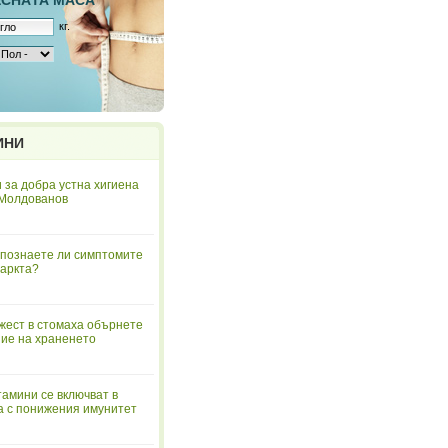
ЕСНAТА МАСА
кг.
ИНИ
 за добра устна хигиена
 Молдованов
познаете ли симптомите
аркта?
жест в стомаха обърнете
ие на храненето
тамини се включват в
а с понижения имунитет