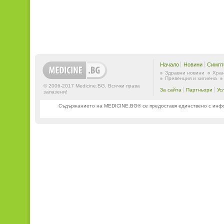
Начало
Новини
Симпт
Здравни новини
Хран
Превенция и хигиена
© 2006-2017 Medicine.BG. Всички права
За сайта
Партньори
Ус
запазени!
Съдържанието на MEDICINE.BG® се предоставя единствено с информ