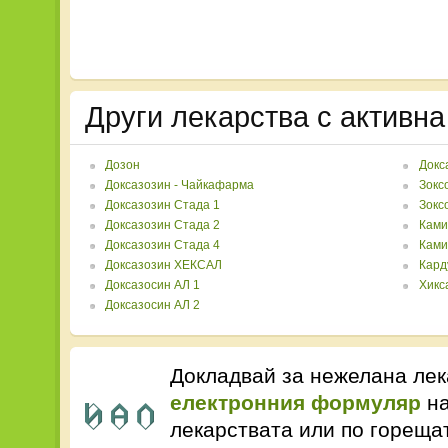
Други лекарства с активн
Дозон
Докс
Доксазозин - Чайкафарма
Зокс
Доксазозин Стада 1
Зокс
Доксазозин Стада 2
Ками
Доксазозин Стада 4
Ками
Доксазозин ХЕКСАЛ
Кард
Доксазосин АЛ 1
Хикс
Доксазосин АЛ 2
Докладвай за нежелана лек
електронния формуляр
на
лекарствата или по горещ