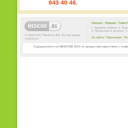
943 40 46
.
Начало
Новини
Симпт
Здравни новини
Хран
Превенция и хигиена
© 2006-2017 Medicine.BG. Всички права
За сайта
Партньори
Ус
запазени!
Съдържанието на MEDICINE.BG® се предоставя единствено с информ