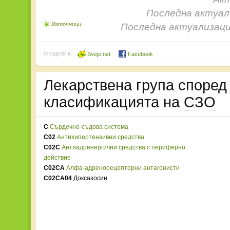
Последна актуали
Източници
Последна актуализаци
Svejo.net
Facebook
СПОДЕЛИ В:
Лекарствена група споре
класификацията на
СЗО
C
Сърдечно-съдова система
C02
Антихипертензивни средства
C02C
Антиадренергични средства с периферно
действие
C02CA
Алфа-адренорецепторни антагонисти
C02CA04
Доксазосин