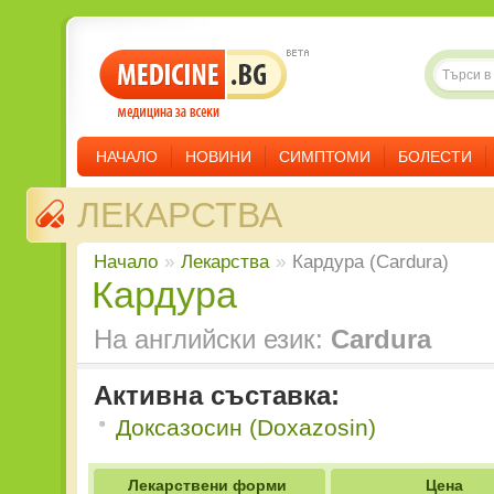
НАЧАЛО
НОВИНИ
СИМПТОМИ
БОЛЕСТИ
ЛЕКАРСТВА
Начало
»
Лекарства
»
Кардура (Cardura)
Кардура
На английски език:
Cardura
Активна съставка:
Доксазосин (Doxazosin)
Лекарствени форми
Цена