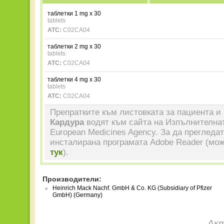
таблетки 1 mg x 30
tablets
ATC:
C02CA04
таблетки 2 mg x 30
tablets
ATC:
C02CA04
таблетки 4 mg x 30
tablets
ATC:
C02CA04
Препратките към листовката за пациента и 
Кардура
водят към сайта на Изпълнителнат
European Medicines Agency. За да прегледа
инсталирана програмата Adobe Reader (мож
тук
).
Производители:
Heinrich Mack Nachf. GmbH & Co. KG (Subsidiary of Pfizer
GmbH) (Germany)
Акт