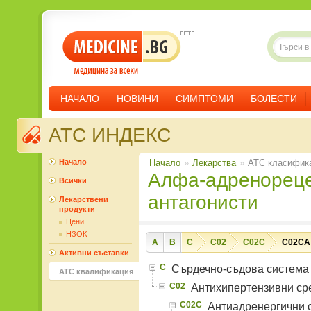
НАЧАЛО
НОВИНИ
СИМПТОМИ
БОЛЕСТИ
ATC ИНДЕКС
Начало
Начало
»
Лекарства
»
ATC класифик
Алфа-адренорецепторни
Всички
антагонисти
Лекарствени
продукти
Цени
НЗОК
A
B
C
C02
C02C
C02CA
Активни съставки
C
Сърдечно-съдова система
ATC квалификация
C02
Антихипертензивни ср
C02C
Антиадренергични 