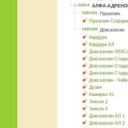
C02CA
АЛФА-АДРЕНО
C02CA01
Празозин
Празозин Софар
C02CA04
Доксазосин
Кардура
Кардура ХЛ
Доксазозин ХЕКС
Доксазозин Стада
Доксазозин Стада
Доксазозин Стада
Доксазозин - Чай
Дозон
Камирен XL
Зоксон 2
Зоксон 4
Доксазосин АЛ 1
Доксазосин АЛ 2