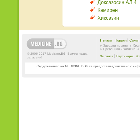
Доксазосин АЛ 4
Камирен
Хиксазин
Начало
Новини
Симпт
Здравни новини
Хран
Превенция и хигиена
© 2006-2017 Medicine.BG. Всички права
За сайта
Партньори
Ус
запазени!
Съдържанието на MEDICINE.BG® се предоставя единствено с информ