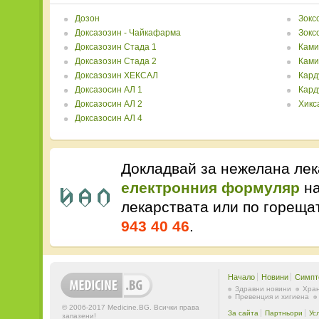
Дозон
Зокс
Доксазозин - Чайкафарма
Зокс
Доксазозин Стада 1
Ками
Доксазозин Стада 2
Ками
Доксазозин ХЕКСАЛ
Кард
Доксазосин АЛ 1
Кард
Доксазосин АЛ 2
Хикс
Доксазосин АЛ 4
Докладвай за нежелана лек
електронния формуляр
на
лекарствата или по горещ
943 40 46
.
Начало
Новини
Симпт
Здравни новини
Хран
Превенция и хигиена
© 2006-2017 Medicine.BG. Всички права
За сайта
Партньори
Ус
запазени!