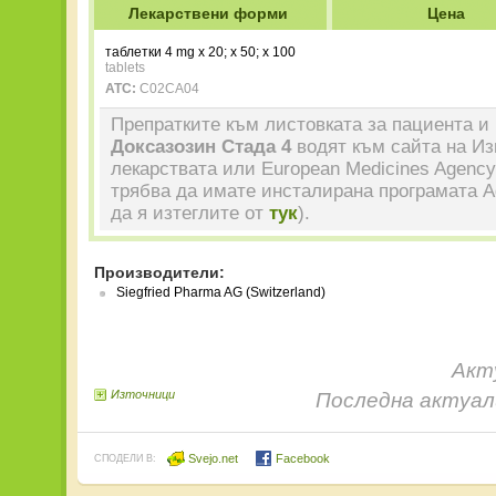
Лекарствени форми
Цена
таблетки 4 mg x 20; x 50; x 100
tablets
ATC:
C02CA04
Препратките към листовката за пациента и 
Доксазозин Стада 4
водят към сайта на Из
лекарствата или European Medicines Agency
трябва да имате инсталирана програмата A
да я изтеглите от
тук
).
Производители:
Siegfried Pharma AG (Switzerland)
Акт
Източници
Последна актуали
Svejo.net
Facebook
СПОДЕЛИ В: