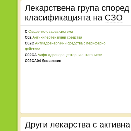
Лекарствена група споре
класификацията на
СЗО
C
Сърдечно-съдова система
C02
Антихипертензивни средства
C02C
Антиадренергични средства с периферно
действие
C02CA
Алфа-адренорецепторни антагонисти
C02CA04
Доксазосин
Други лекарства с активн