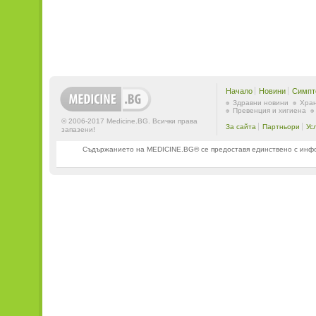
Начало
Новини
Симпт
Здравни новини
Хран
Превенция и хигиена
© 2006-2017 Medicine.BG. Всички права
За сайта
Партньори
Ус
запазени!
Съдържанието на MEDICINE.BG® се предоставя единствено с информ