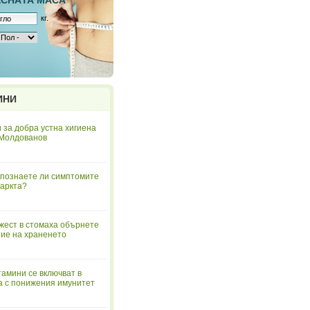
ЕСНAТА МАСА
кг.
ИНИ
 за добра устна хигиена
 Молдованов
познаете ли симптомите
аркта?
жест в стомаха обърнете
ие на храненето
тамини се включват в
а с понижения имунитет