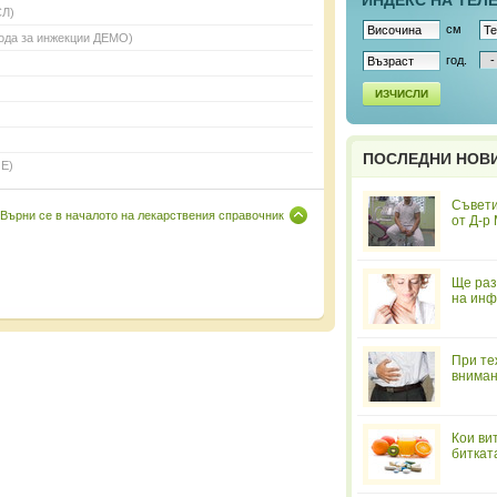
ИНДЕКС НА ТЕЛ
СЛ)
см
ода за инжекции ДЕМО)
год.
ИЗЧИСЛИ
ПОСЛЕДНИ НОВ
 Е)
Съвети
Върни се в началото на лекарствения справочник
от Д-р
Ще раз
на инф
При те
вниман
Кои ви
биткат