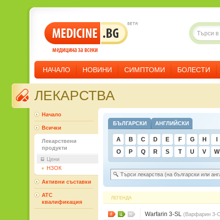
НАЧАЛО
НОВИНИ
СИМПТОМИ
БОЛЕСТИ
ЛЕКАРСТВА
Начало
БЪЛГАРСКИ
АНГЛИЙСКИ
Всички
А
A
Б
B
В
C
D
Г
Д
E
Е
F
Ж
G
H
З
И
I
Лекарствени
продукти
О
O
П
P
Q
Р
С
R
S
Т
У
T
Ф
U
Х
V
W
Ц
Цени
НЗОК
Активни съставки
ATC
ЛЕГЕНДА
квалификация
Warfarin 3-SL
(Варфарин 3-