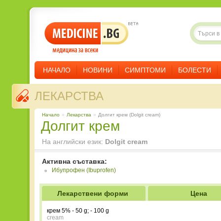
НАЧАЛО
НОВИНИ
СИМПТОМИ
БОЛЕСТИ
ЛЕКАРСТВА
Начало
»
Лекарства
»
Долгит крем (Dolgit cream)
Долгит крем
На английски език:
Dolgit cream
Активна съставка:
Ибупрофен (Ibuprofen)
Лекарствени форми
Цена
крем 5% - 50 g; - 100 g
cream