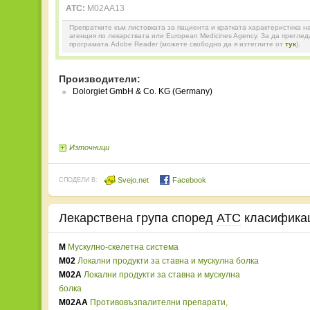
ATC:
M02AA13
Препратките към листовката за пациента и кратката характеристика н
агенция по лекарствата или European Medicines Agency. За да прегле
програмата Adobe Reader (можете свободно да я изтеглите от
тук
).
Производители:
Dolorgiet GmbH & Co. KG (Germany)
Източници
Svejo.net
Facebook
СПОДЕЛИ В:
Лекарствена група според
ATC
класифика
M
Мускулно-скелетна система
M02
Локални продукти за ставна и мускулна болка
M02A
Локални продукти за ставна и мускулна
болка
M02AA
Противовъзпалителни препарати,