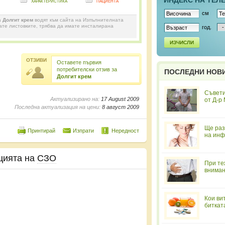
ИНДЕКС НА ТЕЛ
характеристика
пациента
см
а
Долгит крем
водят към сайта на Изпълнителната
дате листовките, трябва да имате инсталирана
год.
ИЗЧИСЛИ
ОТЗИВИ
Оставете първия
потребителски отзив за
ПОСЛЕДНИ НОВ
Долгит крем
Съвети
Актуализирано на:
17 August 2009
от Д-р
Последна актуализация на цени:
8 август 2009
Ще раз
Принтирай
Изпрати
Нередност
на инф
цията на
СЗО
При те
вниман
Кои ви
биткат