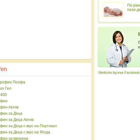
По-ран
пази д
С
п
fen
Medicine.bg във Facebook
рофен Полфа
оп Гел
400
офен
фен Актив
фен за Деца
фен за Деца Актив
фен за Деца с вкус на Портокал
фен за Деца с вкус на Ягода
фен за мигрена