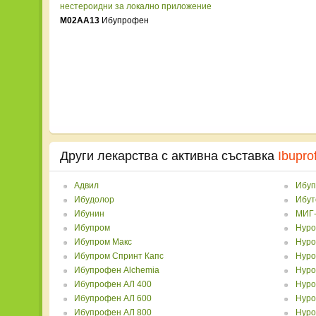
нестероидни за локално приложение
M02AA13
Ибупрофен
Други лекарства с активна съставка
Ibupro
Адвил
Ибуп
Ибудолор
Ибут
Ибунин
МИГ-
Ибупром
Нур
Ибупром Макс
Нуро
Ибупром Спринт Капс
Нуро
Ибупрофен Alchemia
Нуро
Ибупрофен АЛ 400
Нуро
Ибупрофен АЛ 600
Нуро
Ибупрофен АЛ 800
Нуро