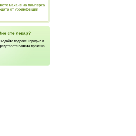
ното махане на памперса
ецата от уроинфекции
Вие сте лекар?
ъздайте подробен профил и
редставете вашата практика.