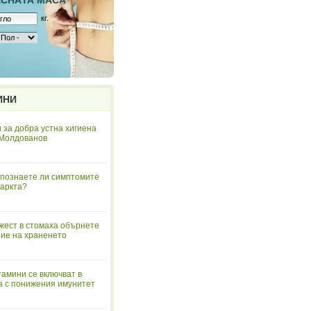
ЕСНAТА МАСА
кг.
ИНИ
 за добра устна хигиена
 Молдованов
познаете ли симптомите
аркта?
жест в стомаха обърнете
ие на храненето
тамини се включват в
а с понижения имунитет