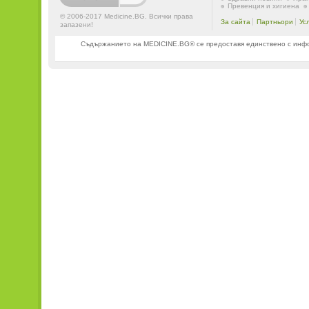
Превенция и хигиена
© 2006-2017 Medicine.BG. Всички права
За сайта
Партньори
Ус
запазени!
Съдържанието на MEDICINE.BG® се предоставя единствено с информ