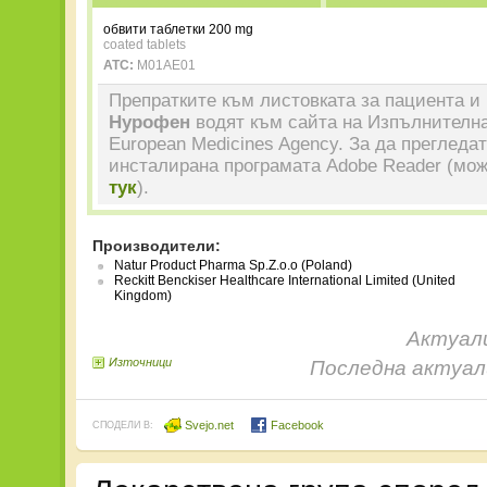
обвити таблетки 200 mg
coated tablets
ATC:
M01AE01
Препратките към листовката за пациента и 
Нурофен
водят към сайта на Изпълнителна
European Medicines Agency. За да прегледа
инсталирана програмата Adobe Reader (мож
тук
).
Производители:
Natur Product Pharma Sp.Z.o.o (Poland)
Reckitt Benckiser Healthcare International Limited (United
Kingdom)
Актуали
Източници
Последна актуали
Svejo.net
Facebook
СПОДЕЛИ В: