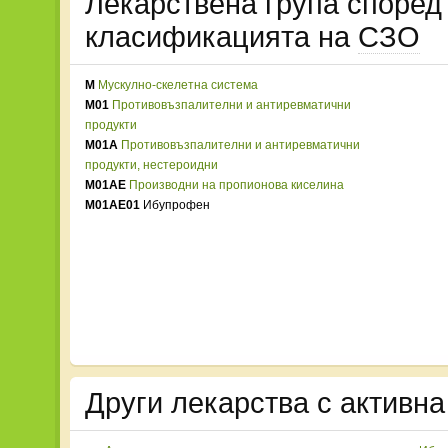
Лекарствена група споре
класификацията на
СЗО
M
Мускулно-скелетна система
M01
Противовъзпалителни и антиревматични
продукти
M01A
Противовъзпалителни и антиревматични
продукти, нестероидни
M01AE
Производни на пропионова киселина
M01AE01
Ибупрофен
Други лекарства с активн