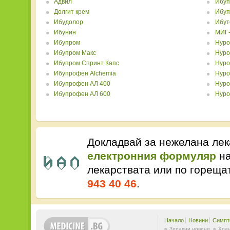
Адвил
Ибуп
Долгит крем
Ибуп
Ибудолор
Ибут
Ибунин
МИГ-
Ибупром
Нуро
Ибупром Макс
Нуро
Ибупром Спринт Капс
Нуро
Ибупрофен Alchemia
Нуро
Ибупрофен АЛ 400
Нуро
Ибупрофен АЛ 600
Нуро
Докладвай за нежелана лек
електронния формуляр
на
лекарствата или по горещ
943 40 46
.
Начало
Новини
Симпт
Здравни новини
Хран