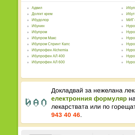
Адвил
Ибуп
Долгит крем
Ибут
Ибудолор
МИГ-
Ибунин
Нур
Ибупром
Нуро
Ибупром Макс
Нуро
Ибупром Спринт Капс
Нуро
Ибупрофен Alchemia
Нуро
Ибупрофен АЛ 400
Нуро
Ибупрофен АЛ 600
Нуро
Докладвай за нежелана лек
електронния формуляр
на
лекарствата или по горещ
943 40 46
.