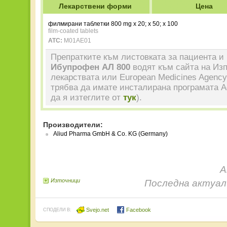
Лекарствени форми
Цена
филмирани таблетки 800 mg x 20; x 50; x 100
film-coated tablets
ATC:
M01AE01
Препратките към листовката за пациента и 
Ибупрофен АЛ 800
водят към сайта на Из
лекарствата или European Medicines Agency
трябва да имате инсталирана програмата A
да я изтеглите от
тук
).
Производители:
Aliud Pharma GmbH & Co. KG (Germany)
А
Източници
Последна актуали
Svejo.net
Facebook
СПОДЕЛИ В: