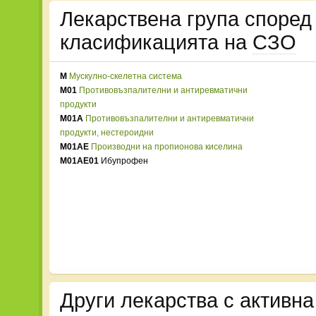
Лекарствена група споре
класификацията на
СЗО
M
Мускулно-скелетна система
M01
Противовъзпалителни и антиревматични
продукти
M01A
Противовъзпалителни и антиревматични
продукти, нестероидни
M01AE
Производни на пропионова киселина
M01AE01
Ибупрофен
Други лекарства с активн