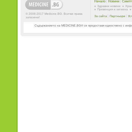
Начало
Новини
Симпт
Здравни новини
Хран
Превенция и хигиена
© 2006-2017 Medicine.BG. Всички права
За сайта
Партньори
Ус
запазени!
Съдържанието на MEDICINE.BG® се предоставя единствено с информ