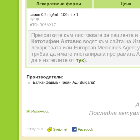
Лекарствени форми
Цена
сироп 0,2 mg/ml - 100 ml x 1
syrup
ATC:
R06AX17
Препратките към листовката за пациента и 
Кетотифен Актавис
водят към сайта на Из
лекарствата или European Medicines Agency
трябва да имате инсталирана програмата A
да я изтеглите от
тук
).
Производители:
Балканфарма - Троян АД (Bulgaria)
А
Източници
Последна актуали
Svejo.net
Facebook
СПОДЕЛИ В: