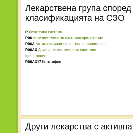
Лекарствена група споре
класификацията на
СЗО
R
Дихателна система
R06
Антихистамини за системно приложение
R06A
Антихистамини за системно приложение
R06AX
Други антихистамини за системно
приложение
R06AX17
Кетотифен
Други лекарства с активн