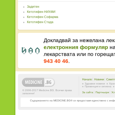
Задитен
Кетотифен НИХФИ
Кетотифен Софарма
Кетотифен Стада
Докладвай за нежелана лек
електронния формуляр
на
лекарствата или по горещ
943 40 46
.
Начало
Новини
Симпт
Здравни новини
Хран
Превенция и хигиена
© 2006-2017 Medicine.BG. Всички права
За сайта
Партньори
Ус
запазени!
Съдържанието на MEDICINE.BG® се предоставя единствено с информ