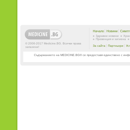
Начало
Новини
Симпт
Здравни новини
Хран
Превенция и хигиена
© 2006-2017 Medicine.BG. Всички права
За сайта
Партньори
Ус
запазени!
Съдържанието на MEDICINE.BG® се предоставя единствено с информ