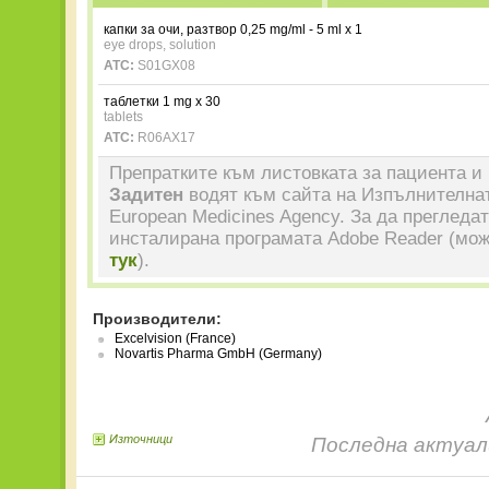
капки за очи, разтвор 0,25 mg/ml - 5 ml x 1
eye drops, solution
ATC:
S01GX08
таблетки 1 mg x 30
tablets
ATC:
R06AX17
Препратките към листовката за пациента и 
Задитен
водят към сайта на Изпълнителнат
European Medicines Agency. За да прегледа
инсталирана програмата Adobe Reader (мож
тук
).
Производители:
Excelvision (France)
Novartis Pharma GmbH (Germany)
Източници
Последна актуали