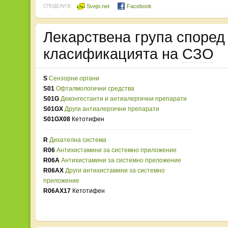
Svejo.net
Facebook
СПОДЕЛИ В:
Лекарствена група споре
класификацията на
СЗО
S
Сензорни органи
S01
Офталмологични средства
S01G
Деконгестанти и антиалергични препарати
S01GX
Други антиалергични препарати
S01GX08
Кетотифен
R
Дихателна система
R06
Антихистамини за системно приложение
R06A
Антихистамини за системно приложение
R06AX
Други антихистамини за системно
приложение
R06AX17
Кетотифен