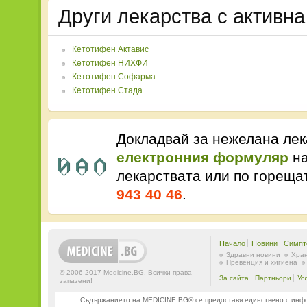
Други лекарства с активн
Кетотифен Актавис
Кетотифен НИХФИ
Кетотифен Софарма
Кетотифен Стада
Докладвай за нежелана лек
електронния формуляр
на
лекарствата или по горещ
943 40 46
.
Начало
Новини
Симпт
Здравни новини
Хран
Превенция и хигиена
© 2006-2017 Medicine.BG. Всички права
За сайта
Партньори
Ус
запазени!
Съдържанието на MEDICINE.BG® се предоставя единствено с информ