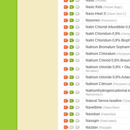
Nasic
(Назик)
Nasic Kids
(Назик Кидс)
Naso-Heel S
(Назо-Хил С)
Nasonex
(Назонекс)
Natrii Chloridi Infundibile 
Natrii Chloridum 0,9%
(Натр
Natrii Chloridum 0,9% Bio
Natrium Bromatum Sophar
Natrium Chloratum
(Натриу
Natrium Chlorid 0,9% Brau
Natrium chloride 0,9% + Gl
Актавис)
Natrium chloride 0,9% Acta
Natrium Citricum
(Натриев Ц
Natriumhydrogencarbonat e
Фрезениус)
Natural Senna laxative
(При
Navelbine
(Навелбин)
Navoban
(Навобан)
Naxogin
(Наксожин)
Nazdav
(Наздав)