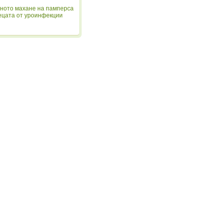
ното махане на памперса
ецата от уроинфекции