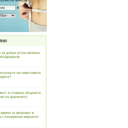
ЕСНAТА МАСА
кг.
ИНИ
 за добра устна хигиена
 Молдованов
познаете ли симптомите
аркта?
жест в стомаха обърнете
ие на храненето
тамини се включват в
а с понижения имунитет