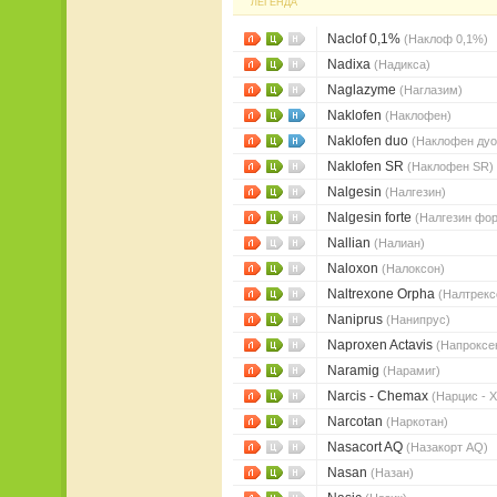
ЛЕГЕНДА
Naclof 0,1%
(Наклоф 0,1%)
Nadixa
(Надикса)
Naglazyme
(Наглазим)
Naklofen
(Наклофен)
Naklofen duo
(Наклофен дуо
Naklofen SR
(Наклофен SR)
Nalgesin
(Налгезин)
Nalgesin forte
(Налгезин фор
Nallian
(Налиан)
Naloxon
(Налоксон)
Naltrexone Orpha
(Налтрек
Naniprus
(Нанипрус)
Naproxen Actavis
(Напроксе
Naramig
(Нарамиг)
Narcis - Chemax
(Нарцис - 
Narcotan
(Наркотан)
Nasacort AQ
(Назакорт AQ)
Nasan
(Назан)