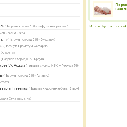
По-ран
пази д
0,9%
Medicine.bg във Facebook
(Натриев хлорид 0,9% инфузионен разтвор)
иев хлорид 0,9%)
pharm
(Натриев хлорид 0,9% Биофарм)
ma
(Натриум Броматум Софарма)
м Хлоратум)
n
(Натриев хлорид 0,9% Браун)
ucose 5% Actavis
(Натриев хлорид 0,9% + Глюкоза 5%
vis
(Натриев хлорид 0,9% Актавис)
итрат)
inmolar Fresenius
(Натриев хидрогенкарбонат 1 mol/l
родна Сена лаксатив)