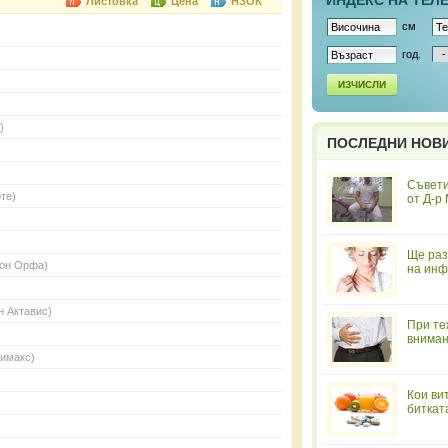
ИНДЕКС НА ТЕЛ
Листовка
Цена
НЗОК
см
год.
ИЗЧИСЛИ
)
ПОСЛЕДНИ НОВ
Съвети
те)
от Д-р
Ще раз
сон Орфа)
на инф
н Актавис)
При те
вниман
Химакс)
Кои ви
биткат