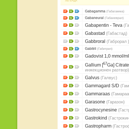
ЛЕГЕНДА
Gabagamma
(Габагамма)
Gabaneural
(Габаневрал)
Gabapentin - Teva
(Г
Gabastad
(Габастад)
Gabbroral
(Габрорал 
Gabitril
(Габитрил)
Gadovist 1,0 mmol/m
67
Gallium [
Ga] Citrate
инжекционен разтвор)
Galvus
(Галвус)
Gammagard S/D
(Гам
Gammaraas
(Гамараа
Garasone
(Гаразон)
Gastrocynesine
(Гаст
Gastrokind
(Гастроки
Gastropharm
(Гастро