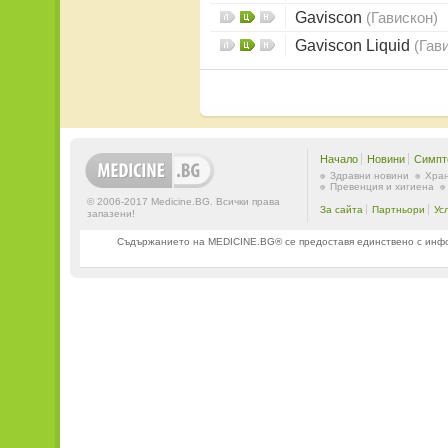
Gaviscon
(Гавискон)
Gaviscon Liquid
(Гав
Начало
Новини
Симпт
Здравни новини
Хран
Превенция и хигиена
© 2006-2017 Medicine.BG. Всички права
За сайта
Партньори
Ус
запазени!
Съдържанието на MEDICINE.BG® се предоставя единствено с информ