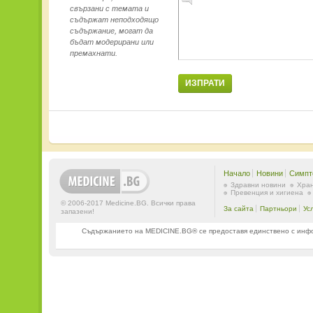
свързани с темата и
съдържат неподходящо
съдържание, могат да
бъдат модерирани или
премахнати.
ИЗПРАТИ
Начало
Новини
Симпт
Здравни новини
Хран
Превенция и хигиена
© 2006-2017 Medicine.BG. Всички права
За сайта
Партньори
Ус
запазени!
Съдържанието на MEDICINE.BG® се предоставя единствено с информ