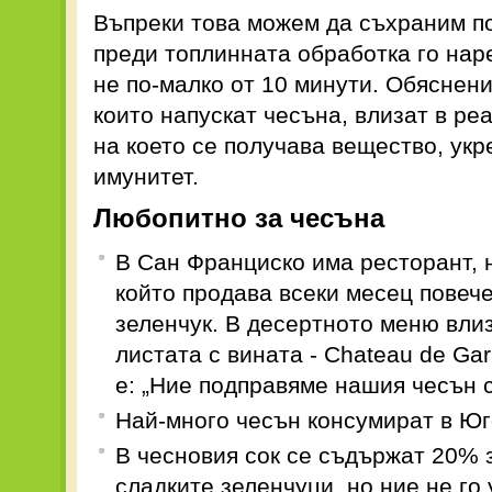
Въпреки това можем да съхраним по
преди топлинната обработка го нар
не по-малко от 10 минути. Обяснени
които напускат чесъна, влизат в реа
на което се получава вещество, ук
имунитет.
Любопитно за чесъна
В Сан Франциско има ресторант, н
който продава всеки месец повече
зеленчук. В десертното меню влиз
листата с вината - Chateau de Gar
е: „Ние подправяме нашия чесън с
Най-много чесън консумират в Юг
В чесновия сок се съдържат 20% з
сладките зеленчуци, но ние не г