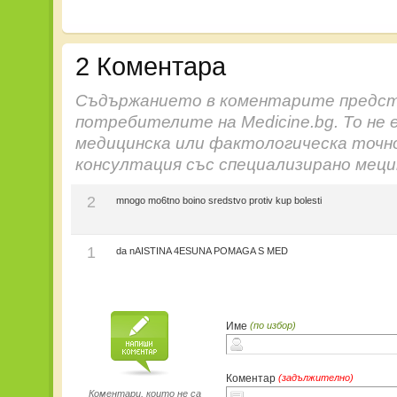
2 Коментара
Съдържанието в коментарите предст
потребителите на Medicine.bg. То не 
медицинска или фактологическа точн
консултация със специализирано меци
2
mnogo mo6tno boino sredstvo protiv kup bolesti
1
da nAISTINA 4ESUNA POMAGA S MED
Име
(по избор)
Коментар
(задължително)
Коментари, които не са