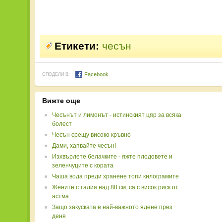
Етикети:
чесън
Facebook
СПОДЕЛИ В:
Вижте още
Чесънът и лимонът - истинският цяр за всяка
болест
Чесън срещу високо кръвно
Дами, хапвайте чесън!
Изхвърлете белачките - яжте плодовете и
зеленчуците с кората
Чаша вода преди хранене топи килограмите
Жените с талия над 88 см. са с висок риск от
астма
Защо закуската е най-важното ядене през
деня