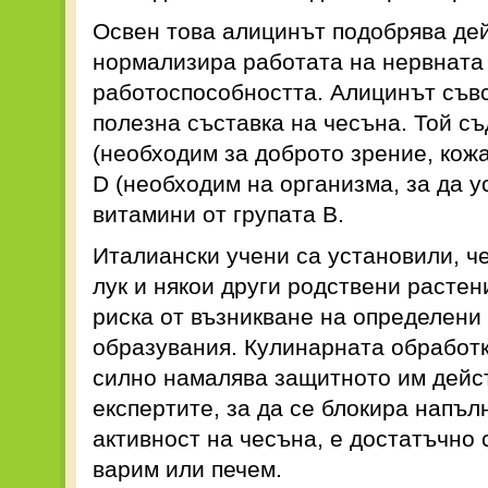
Освен това алицинът подобрява дей
нормализира работата на нервната
работоспособността. Алицинът съв
полезна съставка на чесъна. Той с
(необходим за доброто зрение, кожа
D (необходим на организма, за да у
витамини от групата В.
Италиански учени са установили, че
лук и някои други родствени расте
риска от възникване на определени
образувания. Кулинарната обработк
силно намалява защитното им дейст
експертите, за да се блокира напъ
активност на чесъна, е достатъчно 
варим или печем.