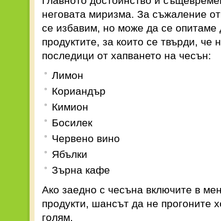
Главното достойнство и същевреме
неговата миризма. За съжаление от
се избавим, но може да се опитаме
продуктите, за които се твърди, че
последици от хапването на чесън:
Лимон
Кориандър
Кимион
Босилек
Червено вино
Ябълки
Зърна кафе
Ако заедно с чесъна включите в ме
продукти, шансът да не прогоните х
голям.