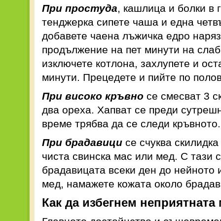
При простуда
, кашлица и болки в
тенджерка сипете чаша и една четвъ
добавете чаена лъжичка едро наряз
продължение на пет минути на слаб 
изключете котлона, захлупете и ост
минути. Прецедете и пийте по поло
При високо кръвно
се смесват 3 с
два ореха. Хапват се преди сутрешн
време трябва да се следи кръвното.
При брадавици
се счуква скилидка
чиста свинска мас или мед. С тази 
брадавицата всеки ден до нейното 
мед, намажете кожата около брадав
Как да избегнем неприятната