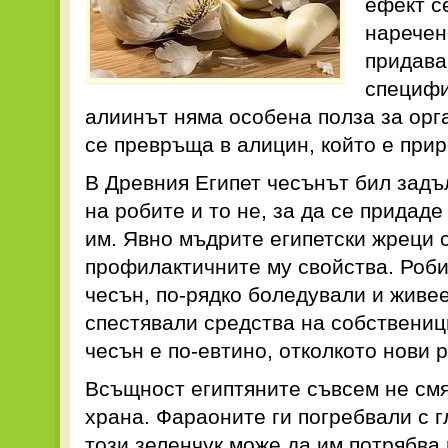
ефект с
наречен
придава
специфи
алиинът няма особена полза за орг
се превръща в алицин, който е при
В Древния Египет чесънът бил задъ
на робите и то не, за да се придад
им. Явно мъдрите египетски жреци 
профилактичните му свойства. Роби
чесън, по-рядко боледували и живее
спестявали средства на собствениц
чесън е по-евтино, отколкото нови 
Всъщност египтяните съвсем не смя
храна. Фараоните ги погребвали с г
този зеленчук може да им потрябва 