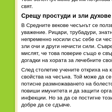
свят.
Срещу простуди и зли духове
В Средните векове чесънът се полз
уважение. Рицари, трубадури, знат
непременно носили със себе си чесъ
зли очи и други нечисти сили. Съв
мислят, че това поверие също е св
догадки на хората за лечебните сво
След столетие учените откриха на 
свойства на чесъна. Той може да се
потисне размножаването на болесто
повиши имунитета и да защити орга
инфекции. Но за да се постигне тоз
добре да се сдъвче.