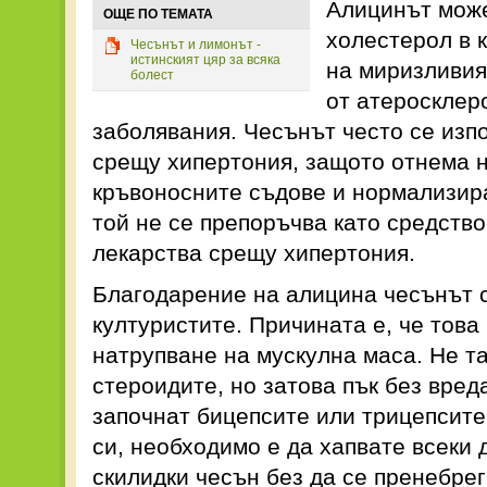
Алицинът може
ОЩЕ ПО ТЕМАТА
холестерол в 
Чесънът и лимонът -
истинският цяр за всяка
на миризливия
болест
от атеросклер
заболявания. Чесънът често се изп
срещу хипертония, защото отнема 
кръвоносните съдове и нормализира
той не се препоръчва като средств
лекарства срещу хипертония.
Благодарение на алицина чесънът 
културистите. Причината е, че това
натрупване на мускулна маса. Не т
стероидите, но затова пък без вред
започнат бицепсите или трицепсите
си, необходимо е да хапвате всеки 
скилидки чесън без да се пренебрег