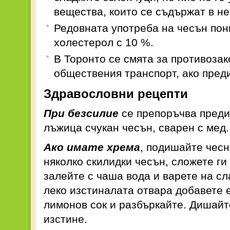
вещества, които се съдържат в не
Редовната употреба на чесън пон
холестерол с 10 %.
В Торонто се смята за противозак
обществения транспорт, ако преди
Здравословни рецепти
При безсилие
се препоръчва преди
лъжица счукан чесън, сварен с мед.
Ако имате хрема
, подишайте чесн
няколко скилидки чесън, сложете ги
залейте с чаша вода и варете на сл
леко изстиналата отвара добавете 
лимонов сок и разбъркайте. Дишайт
изстине.