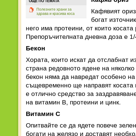
ОЩЕ ПО ТЕМАТА
Полезните храни за
Кафявият ориз
здрава и красива коса
богат източни
него има протеини, от които косата 
Препоръчителната дневна доза е 1/
Бекон
Хората, които искат да отслабнат из
страна редовното ядене на няколко
бекон няма да навредат особено на 
същевременно ще направят косата в
е отлично средство за заздравяване
на витамин В, протеини и цинк.
Витамин С
Опитвайте се да ядете повече зелен
богати на желязо и доставят необх