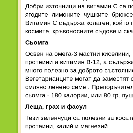
Добри източници на витамин С са п
ягодите, лимоните, чушките, брюксе
Витамин С съдържа колаген, който
космите, кръвоносните съдове и ска
Сьомга
Освен на омега-3 мастни киселини, 
протеини и витамин B-12, а съдърж
много полезно за доброто състояние
Вегетарианците могат да заместят 
смляно ленено семе . Препоръчител
сьомга - 180 калории, или 80 гр. пу
Леща, грах и фасул
Тези зеленчуци са полезни за косат
протеини, калий и магнезий.