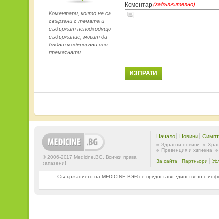
Коментар
(задължително)
Коментари, които не са
свързани с темата и
съдържат неподходящо
съдържание, могат да
бъдат модерирани или
премахнати.
ИЗПРАТИ
Начало
Новини
Симпт
Здравни новини
Хран
Превенция и хигиена
© 2006-2017 Medicine.BG. Всички права
За сайта
Партньори
Ус
запазени!
Съдържанието на MEDICINE.BG® се предоставя единствено с информ