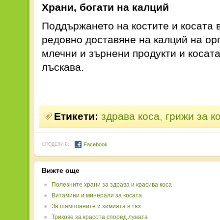
Храни, богати на калций
Поддържането на костите и косата 
редовно доставяне на калций на ор
млечни и зърнени продукти и косата
лъскава.
Етикети:
здрава коса
,
грижи за к
Facebook
СПОДЕЛИ В:
Вижте още
Полезните храни за здрава и красива коса
Витамини и минерали за косата
За шампоаните и химията в тях
Трикове за красота според луната