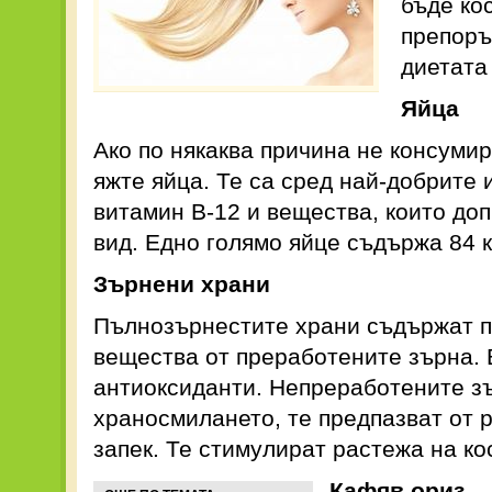
бъде кос
препоръ
диетата
Яйца
Ако по някаква причина не консуми
яжте яйца. Те са сред най-добрите 
витамин B-12 и вещества, които до
вид. Едно голямо яйце съдържа 84 
Зърнени храни
Пълнозърнестите храни съдържат п
вещества от преработените зърна. 
антиоксиданти. Непреработените зъ
храносмилането, те предпазват от р
запек. Те стимулират растежа на ко
Кафяв ориз