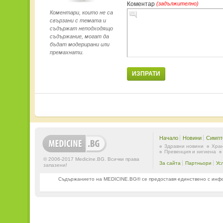
Коментар
(задължително)
Коментари, които не са
свързани с темата и
съдържат неподходящо
съдържание, могат да
бъдат модерирани или
премахнати.
ИЗПРАТИ
Начало
Новини
Симпт
Здравни новини
Хран
Превенция и хигиена
© 2006-2017 Medicine.BG. Всички права
За сайта
Партньори
Ус
запазени!
Съдържанието на MEDICINE.BG® се предоставя единствено с информ