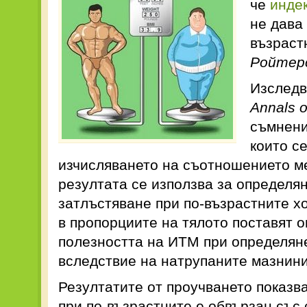
че
инде
не дава
възраст
Ройтер
Изследв
Annals o
съмнени
които с
изчисляването на съотношението ме
резултата се използва за определян
затлъстяване при по-възрастните х
в пропорциите на тялото поставят 
полезността на ИТМ при определяне
вследствие на натрупаните мазнини
Резултатите от проучването показва
при по-възрастните е обвързан съ