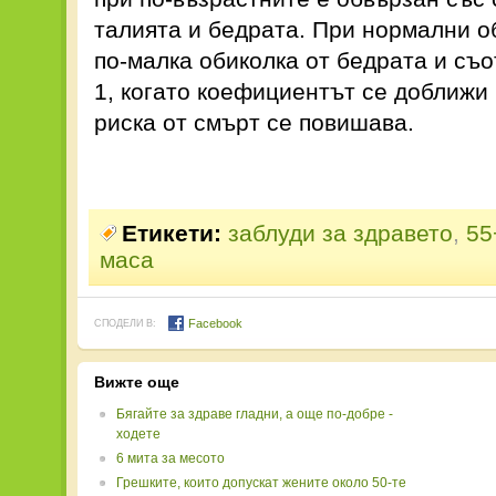
талията и бедрата. При нормални о
по-малка обиколка от бедрата и съ
1, когато коефициентът се доближи 
риска от смърт се повишава.
Етикети:
заблуди за здравето
,
55
маса
Facebook
СПОДЕЛИ В:
Вижте още
Бягайте за здраве гладни, а още по-добре -
ходете
6 мита за месото
Грешките, които допускат жените около 50-те