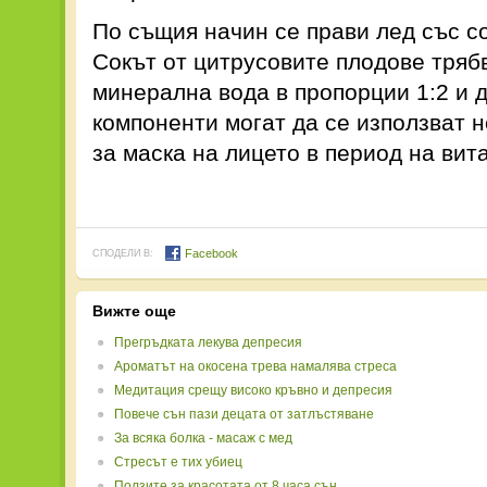
По същия начин се прави лед със со
Сокът от цитрусовите плодове трябв
минерална вода в пропорции 1:2 и д
компоненти могат да се използват н
за маска на лицето в период на ви
Facebook
СПОДЕЛИ В:
Вижте още
Прегръдката лекува депресия
Ароматът на окосена трева намалява стреса
Медитация срещу високо кръвно и депресия
Повече сън пази децата от затлъстяване
За всяка болка - масаж с мед
Стресът е тих убиец
Ползите за красотата от 8 часа сън