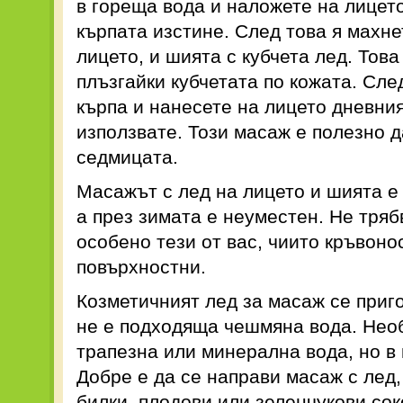
в гореща вода и наложете на лицет
кърпата изстине. След това я махн
лицето, и шията с кубчета лед. Тов
плъзгайки кубчетата по кожата. Сле
кърпа и нанесете на лицето дневния
използвате. Този масаж е полезно д
седмицата.
Масажът с лед на лицето и шията е
а през зимата е неуместен. Не тряб
особено тези от вас, чиито кръвоно
повърхностни.
Козметичният лед за масаж се приго
не е подходяща чешмяна вода. Нео
трапезна или минерална вода, но в 
Добре е да се направи масаж с лед,
билки, плодови или зеленчукови сок