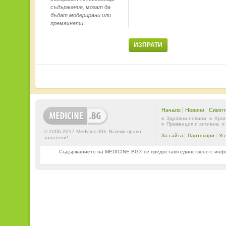
съдържание, могат да
бъдат модерирани или
премахнати.
ИЗПРАТИ
Начало
Новини
Симпт
Здравни новини
Хран
Превенция и хигиена
© 2006-2017 Medicine.BG. Всички права
За сайта
Партньори
Ус
запазени!
Съдържанието на MEDICINE.BG® се предоставя единствено с информ