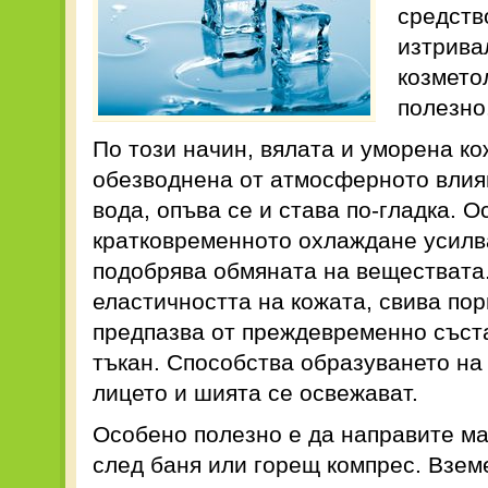
средство
изтрива
козметол
полезно
По този начин, вялата и уморена ко
обезводнена от атмосферното влия
вода, опъва се и става по-гладка. О
кратковременното охлаждане усилва
подобрява обмяната на веществата
еластичността на кожата, свива пор
предпазва от преждевременно съст
тъкан. Способства образуването на
лицето и шията се освежават.
Особено полезно е да направите ма
след баня или горещ компрес. Вземе