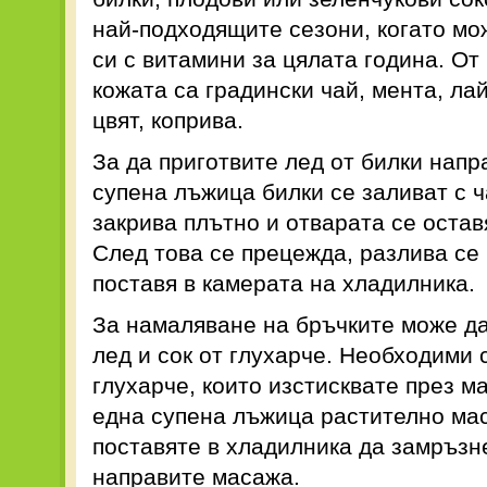
най-подходящите сезони, когато мо
си с витамини за цялата година. От
кожата са градински чай, мента, ла
цвят, коприва.
За да приготвите лед от билки напр
супена лъжица билки се заливат с 
закрива плътно и отварата се остав
След това се прецежда, разлива се 
поставя в камерата на хладилника.
За намаляване на бръчките може да
лед и сок от глухарче. Необходими с
глухарче, които изстисквате през м
една супена лъжица растително мас
поставяте в хладилника да замръзн
направите масажа.