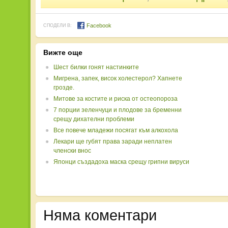
Facebook
СПОДЕЛИ В:
Вижте още
Шест билки гонят настинките
Мигрена, запек, висок холестерол? Хапнете
грозде.
Митове за костите и риска от остеопороза
7 порции зеленчуци и плодове за бременни
срещу дихателни проблеми
Все повече младежи посягат към алкохола
Лекари ще губят права заради неплатен
членски внос
Японци създадоха маска срещу грипни вируси
Няма коментари