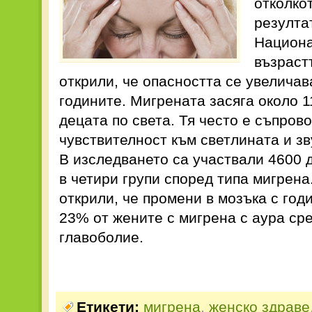
отколко
резулта
Национа
възраст
открили, че опасността се увеличав
годините. Мигрената засяга около 
децата по света. Тя често е съпров
чувствителност към светлината и зв
В изследването са участвали 4600 
в четири групи според типа мигрена
открили, че промени в мозъка с год
23% от жените с мигрена с аура ср
главоболие.
Етикети:
мигрена
,
женско здраве