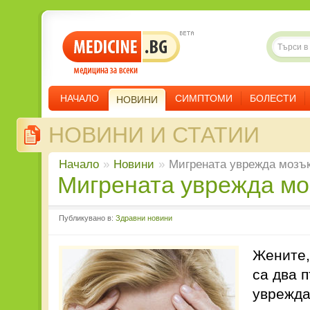
НАЧАЛО
СИМПТОМИ
БОЛЕСТИ
НОВИНИ
НОВИНИ И СТАТИИ
Начало
»
Новини
»
Мигрената уврежда мозъ
Мигрената уврежда м
Публикувано в:
Здравни новини
Жените,
са два 
уврежда