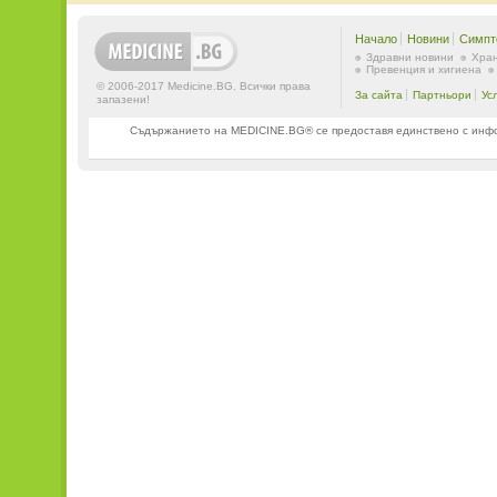
Начало
Новини
Симпт
Здравни новини
Хран
Превенция и хигиена
© 2006-2017 Medicine.BG. Всички права
За сайта
Партньори
Ус
запазени!
Съдържанието на MEDICINE.BG® се предоставя единствено с информ