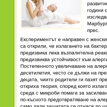
развити
години 
изследв
Марбург
прес.
Експериментът е направен с женск
са открили, че излагането на бакте
предизвика лека възпалителна реак
предизвиква устойчивост към алерги
Постепенното увеличаване на алер
десетилетия, често се дължи на пр
децата, чиито родители ги пазят пр
откриха теория, според която излаг
среда с микроби помага за засилва
по-късното предотвратяване на але
само дали защитата се отнася до ш