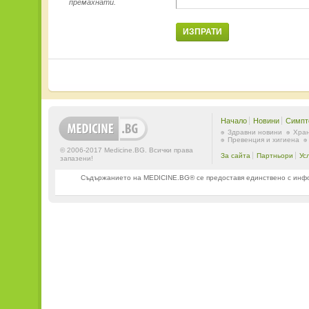
премахнати.
ИЗПРАТИ
Начало
Новини
Симпт
Здравни новини
Хран
Превенция и хигиена
© 2006-2017 Medicine.BG. Всички права
За сайта
Партньори
Ус
запазени!
Съдържанието на MEDICINE.BG® се предоставя единствено с информ