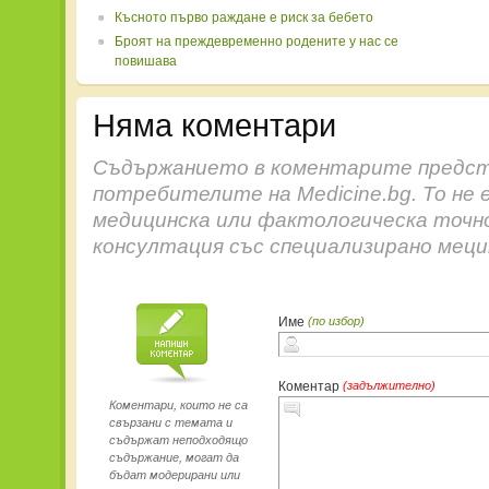
Късното първо раждане е риск за бебето
Броят на преждевременно родените у нас се
повишава
Няма коментари
Съдържанието в коментарите предст
потребителите на Medicine.bg. То не 
медицинска или фактологическа точн
консултация със специализирано меци
Име
(по избор)
Коментар
(задължително)
Коментари, които не са
свързани с темата и
съдържат неподходящо
съдържание, могат да
бъдат модерирани или