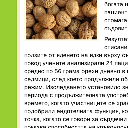
богата 
пациент
спомага
съдовит
Резулта
списание
ползите от яденето на ядки върху с
повод учените анализирали 24 паци
средно по 56 грама орехи дневно в
седмици, след което продължили о
режим. Изследването установило з
периода с продължителната употреб
времето, когато участниците се хр
подобрили ендотелната функция, ко
точка, когато се говори за сърдечн
показва способността на кръвоносн