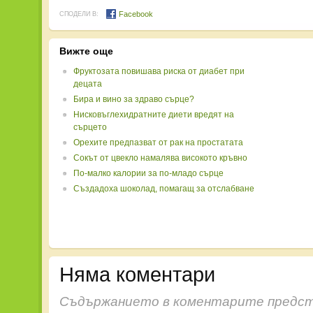
Facebook
СПОДЕЛИ В:
Вижте още
Фруктозата повишава риска от диабет при
децата
Бира и вино за здраво сърце?
Нисковъглехидратните диети вредят на
сърцето
Орехите предпазват от рак на простатата
Сокът от цвекло намалява високото кръвно
По-малко калории за по-младо сърце
Създадоха шоколад, помагащ за отслабване
Няма коментари
Съдържанието в коментарите предст