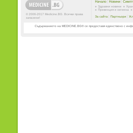
Начало
Новини
Симпт
Здравни новини
Хран
Превенция и хигиена
© 2006-2017 Medicine.BG. Всички права
За сайта
Партньори
Ус
запазени!
Съдържанието на MEDICINE.BG® се предоставя единствено с информ