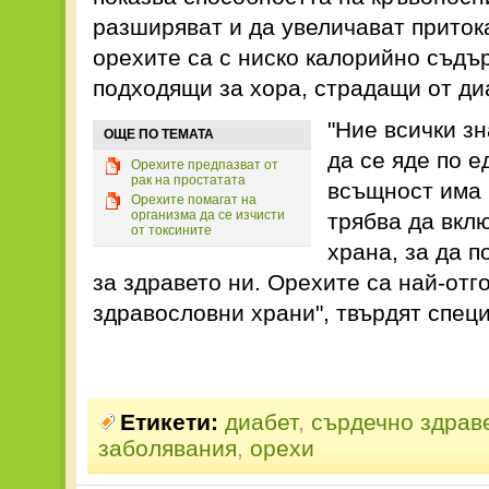
разширяват и да увеличават притока
орехите са с ниско калорийно съдъ
подходящи за хора, страдащи от ди
"Ние всички з
ОЩЕ ПО ТЕМАТА
да се яде по е
Орехите предпазват от
рак на простатата
всъщност има 
Орехите помагат на
организма да се изчисти
трябва да вкл
от токсините
храна, за да п
за здравето ни. Орехите са най-отг
здравословни храни", твърдят спец
Етикети:
диабет
,
сърдечно здрав
заболявания
,
орехи