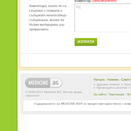
Коментар
(задължително)
Коментари, които не са
свързани с темата и
съдържат неподходящо
съдържание, могат да
бъдат модерирани или
премахнати.
ИЗПРАТИ
Начало
Новини
Симпт
Здравни новини
Хран
Превенция и хигиена
© 2006-2017 Medicine.BG. Всички права
За сайта
Партньори
Ус
запазени!
Съдържанието на MEDICINE.BG® се предоставя единствено с информ