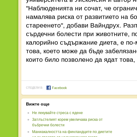
"Наблюденията ни сочат, че ограни
намалява риска от развитието на б
стареенето", добави Вайндрух. Раз
сърдечни болести при животните, п
калорийно съдържание диета, е по-
това, което може да бъде забелязан
които било позволено да ядат това, 
Facebook
СПОДЕЛИ В:
Вижте още
Не лекувайте стреса с ядене
Затлъстелият корем увеличава риска от
бъбречни болести
Маниакалността на финландците по диетите