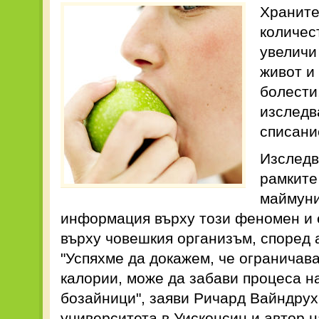
Храните
количес
увеличи
живот и
болести
изследв
списани
Изследв
рамките
маймуни
информация върху този феномен и 
върху човешкия организъм, според 
"Успяхме да докажем, че ограничав
калории, може да забави процеса н
бозайници", заяви Ричард Вайндрух
университета в Уисконсин и автор н