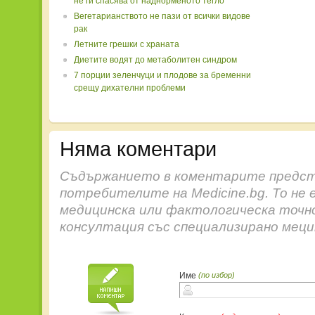
не ги спасява от наднорменото тегло
Вегетарианството не пази от всички видове
рак
Летните грешки с храната
Диетите водят до метаболитен синдром
7 порции зеленчуци и плодове за бременни
срещу дихателни проблеми
Няма коментари
Съдържанието в коментарите предст
потребителите на Medicine.bg. То не 
медицинска или фактологическа точн
консултация със специализирано меци
Име
(по избор)